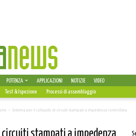
SELEZIONE DI ELETTRONICA
POTENZA
APPLICAZIONI
NOTIZIE
VIDEO
PCB
Test & Ispezione
Processi di assemblaggio
ione
Sistema per il collaudo di circuiti stampati a impedenza controllata
i circuiti stampati a impedenza
S