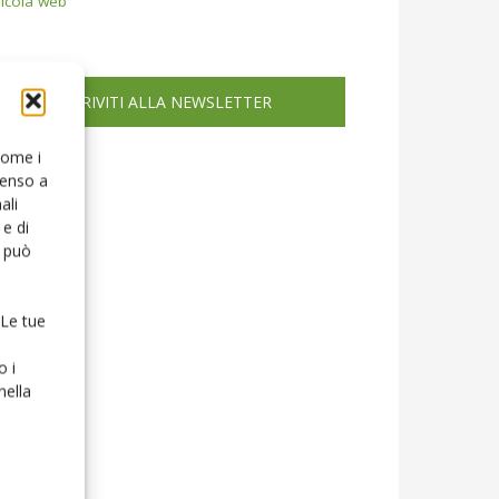
icola web
ISCRIVITI ALLA NEWSLETTER
 come i
senso a
ali
e di
o può
 Le tue
o i
nella