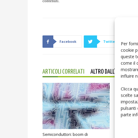
contenuti.
Facebook
Twitter
Per forni
cookie p
queste t
come il 
mostrare
ARTICOLI CORRELATI
ALTRO DALL'AUTORE
influire
Clicca q
scelte s
impostaz
pulsanti
parte in
Semiconduttori: boom di
Apparecchia