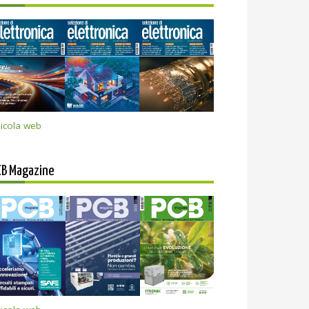
icola web
CB Magazine