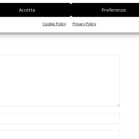
gio: vince Advantest
data center
Accetta
Preferenze
Cookie Policy
Privacy Policy