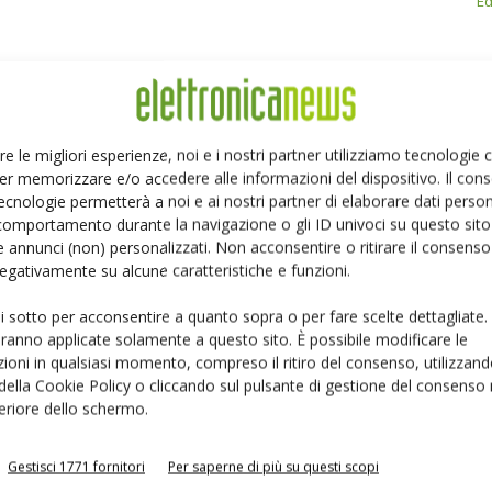
Ed
Linkedin
Pinterest
Email
re le migliori esperienze, noi e i nostri partner utilizziamo tecnologie
er memorizzare e/o accedere alle informazioni del dispositivo. Il con
ecnologie permetterà a noi e ai nostri partner di elaborare dati person
comportamento durante la navigazione o gli ID univoci su questo sito 
 annunci (non) personalizzati. Non acconsentire o ritirare il consens
 negativamente su alcune caratteristiche e funzioni.
ui sotto per acconsentire a quanto sopra o per fare scelte dettagliate.
aranno applicate solamente a questo sito. È possibile modificare le
ioni in qualsiasi momento, compreso il ritiro del consenso, utilizzand
 della Cookie Policy o cliccando sul pulsante di gestione del consenso 
feriore dello schermo.
Gestisci 1771 fornitori
Per saperne di più su questi scopi
ture di test per
Omnyx: test PCBA integrato per AI e