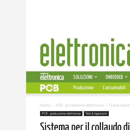
Elettronica
News
SOLUZIONI
EMBEDDED
Produzione
Consumabili
Home
PCB - produzione elettronica
Test & Ispez
PCB - produzione elettronica
Test & Ispezione
Sistema per il collaudo d