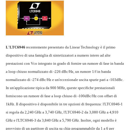
L'LTC6946
recentemente presentato da Linear Technology è il primo
dispositivo di una famiglia di sintetizzatori a numero intero ad alte
prestazioni con Vco integrato in grado di fornire un rumore di fase in banda
a loop chiuso normalizzato di -226 dBc/Hz, un rumore 1/f in banda
normalizzato di -274 dBc/Hz e un'eccezionale uscita spurie pari a -103dBc.
In un'applicazione tipica da 900 MHz, queste specifiche prestazionali
forniscono un rumore di fase a loop chiuso di -100dBc/Hz con offset di
1kHz. Il dispositivo è disponibile in tre opzioni di frequenza: l'LTC6946-1
si regola da 2,240 GHz a 3,740 GHz, l'LTC6946-2 da 3,080 GHz a 4,910
GHz e l'LTC6946-3 da 3,840 GHz a 5,790 GHz. Inoltre, ogni modello è
provvisto di un partitore di uscita su chip programmabile da 1 a 6 per