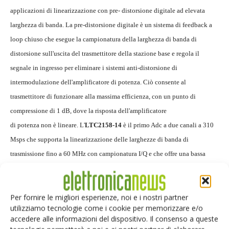
applicazioni di linearizzazione con pre- distorsione digitale ad elevata
larghezza di banda. La pre-distorsione digitale è un sistema di feedback a
loop chiuso che esegue la campionatura della larghezza di banda di
distorsione sull'uscita del trasmettitore della stazione base e regola il
segnale in ingresso per eliminare i sistemi anti-distorsione di
intermodulazione dell'amplificatore di potenza. Ciò consente al
trasmettitore di funzionare alla massima efficienza, con un punto di
compressione di 1 dB, dove la risposta dell'amplificatore
di potenza non è lineare. L'
LTC2158-14
è il primo Adc a due canali a 310
Msps che supporta la linearizzazione delle larghezze di banda di
trasmissione fino a 60 MHz con campionatura I/Q e che offre una bassa
latenza sul pipeline, appena 5 cicli di clock per un adattamento rapido.
Per fornire le migliori esperienze, noi e i nostri partner
utilizziamo tecnologie come i cookie per memorizzare e/o
accedere alle informazioni del dispositivo. Il consenso a queste