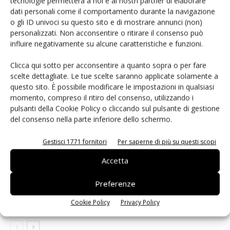
tecnologie permetterà a noi e ai nostri partner di elaborare
Facebook
Twitter
dati personali come il comportamento durante la navigazione
o gli ID univoci su questo sito e di mostrare annunci (non)
personalizzati. Non acconsentire o ritirare il consenso può
influire negativamente su alcune caratteristiche e funzioni.
ARTICOLI CORRELATI
ALTRO DALL'AUTORE
Clicca qui sotto per acconsentire a quanto sopra o per fare
scelte dettagliate. Le tue scelte saranno applicate solamente a
Renesas lancia la piattaforma
questo sito. È possibile modificare le impostazioni in qualsiasi
MRDIMM Gen 3
momento, compreso il ritiro del consenso, utilizzando i
pulsanti della Cookie Policy o cliccando sul pulsante di gestione
del consenso nella parte inferiore dello schermo.
Microchip lancia il midspan PoE
industriale PD-9601GCI da 90W
Gestisci 1771 fornitori
Per saperne di più su questi scopi
Accetta
Microchip: gratuiti i compilatori
Preferenze
MPLAB XC Pro e la suite Machine
Learning
Cookie Policy
Privacy Policy