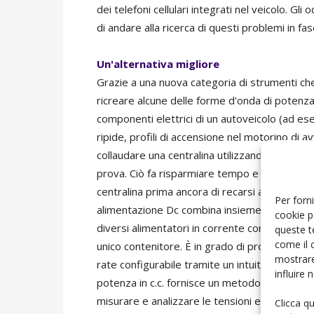
dei telefoni cellulari integrati nel veicolo. G
di andare alla ricerca di questi problemi in fa
Un'alternativa migliore
Grazie a una nuova categoria di strumenti che f
ricreare alcune delle forme d'onda di potenza
componenti elettrici di un autoveicolo (ad ese
ripide, profili di accensione nel motorino di a
collaudare una centralina utilizzando i transit
prova. Ciò fa risparmiare tempo e denaro e dà 
centralina prima ancora di recarsi al lontano e
Per forni
alimentazione Dc combina insieme più strument
cookie p
diversi alimentatori in corrente continua, un 
queste t
come il 
unico contenitore. È in grado di produrre dif
mostrare
rate configurabile tramite un intuitivo pannell
influire
potenza in c.c. fornisce un metodo economico
misurare e analizzare le tensioni e le corrent
Clicca q