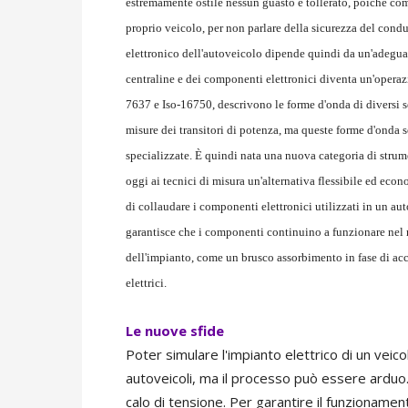
estremamente ostile nessun guasto è tollerato, poiché com
proprio veicolo, per non parlare della sicurezza del cond
elettronico dell'autoveicolo dipende quindi da un'adeguat
centraline e dei componenti elettronici diventa un'opera
7637 e Iso-16750, descrivono le forme d'onda di diversi se
misure dei transitori di potenza, ma queste forme d'onda s
specializzate. È quindi nata una nuova categoria di strume
oggi ai tecnici di misura un'alternativa flessibile ed ec
di collaudare i componenti elettronici utilizzati in un a
garantisce che i componenti continuino a funzionare nel
dell'impianto, come un brusco assorbimento in fase di ac
elettrici.
Le nuove sfide
Poter simulare l'impianto elettrico di un ve
autoveicoli, ma il processo può essere arduo.
calo di tensione. Per garantire il funzionamen