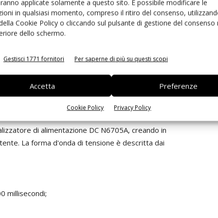
aranno applicate solamente a questo sito. È possibile modificare le
over scrivere una singola riga di codice.
ioni in qualsiasi momento, compreso il ritiro del consenso, utilizzand
 di alimentazione Dc possa essere utilizzato per
 della Cookie Policy o cliccando sul pulsante di gestione del consenso 
i nell'impianto elettrico di un autoveicolo, si consideri
feriore dello schermo.
e di alimentazione Dc
N6705A
con slew-rate
del modulo utilizzato. Il controllo della forma d'onda
Gestisci 1771 fornitori
Per saperne di più su questi scopi
e al progettista di creare tensioni e correnti con nove
 a impulso, a rampa, a trapezoide, a scalino,
Accetta
Preferenze
 d'onda sono tutte configurabili dal quadro strumenti,
dice.
Cookie Policy
Privacy Policy
analizzatore di alimentazione DC N6705A, creando in
utente. La forma d'onda di tensione è descritta dai
0 millisecondi;