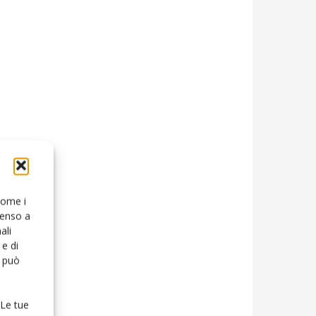
 come i
senso a
ali
e di
o può
 Le tue