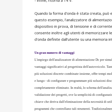
- infine, ritorna a 14 V.
Quando la forma d'onda è stata creata, può ess
questo esempio, l'analizzatore di alimentazion
dispositivo in prova, di tensione e di corrente
consente inoltre agli utenti di memorizzare le
d'onda definite dall'utente su una memoria i
Un gran numero di vantaggi
L'impiego dell'analizzatore di alimentazione Dc per simula
vantaggi significativi al progettista dell'autoveicolo. Ta
più soluzioni discrete combinate insieme, offre tempi molt
e lungo - di configurare e programmare più soluzioni discr
completamente eliminato. In realtà, lo schema dell'analiz
validazione dei progetti, ove la semplicità di configuraz
chiave che deriva dall'eliminazione della necessità di uti
programmi che controllano tali strumenti. Tradizionalmen