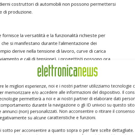
li odierni costruttori di automobili non possono permettersi
se di produzione.
ornisce la versatilità e la funzionalità richieste per
 che si manifestano durante l'alimentazione dei
mpio derive nella tensione di lavoro, curve di carica
vviamento e cali di tensione), i progettisti possono ora
ori più problematici, direttamente dal proprio banco di
al tecnico l'opportunità di risolvere i problemi della
 costoso laboratorio di qualificazione. L'analizzatore di
re le migliori esperienze, noi e i nostri partner utilizziamo tecnologie
i, tra cui un generatore di forme d'onde arbitrarie,
er memorizzare e/o accedere alle informazioni del dispositivo. Il con
multimetro digitale, un oscilloscopio e un data logger
ecnologie permetterà a noi e ai nostri partner di elaborare dati person
comportamento durante la navigazione o gli ID univoci su questo sito 
ferenti forme d'onda di tensione e possiede uno slew-
 annunci (non) personalizzati. Non acconsentire o ritirare il consens
o frontale. Grazie a queste funzioni, l'analizzatore di
 negativamente su alcune caratteristiche e funzioni.
, semplice e altamente efficiente per generare,
i in continua presenti nei componenti elettrici. Questo nel
ui sotto per acconsentire a quanto sopra o per fare scelte dettagliate.