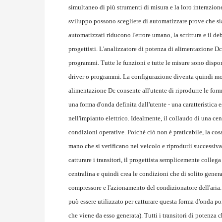
simultaneo di più strumenti di misura e la loro interazione f
sviluppo possono scegliere di automatizzare prove che s
automatizzati riducono l'errore umano, la scrittura e il 
progettisti. L'analizzatore di potenza di alimentazione D
programmi. Tutte le funzioni e tutte le misure sono dispo
driver o programmi. La configurazione diventa quindi mol
alimentazione Dc consente all'utente di riprodurre le form
una forma d'onda definita dall'utente - una caratteristica 
nell'impianto elettrico. Idealmente, il collaudo di una ce
condizioni operative. Poiché ciò non è praticabile, la cosa 
mano che si verificano nel veicolo e riprodurli successiva
catturare i transitori, il progettista semplicemente collega
centralina e quindi crea le condizioni che di solito genera
compressore e l'azionamento del condizionatore dell'aria
può essere utilizzato per catturare questa forma d'onda po
che viene da esso generata). Tutti i transitori di potenza