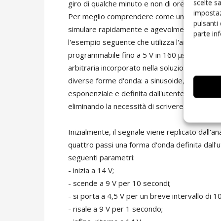
scelte s
giro di qualche minuto e non di ore, e senza d
impostaz
Per meglio comprendere come un analizzatore
pulsanti
simulare rapidamente e agevolmente i transitor
parte in
l'esempio seguente che utilizza l'analizzator
programmabile fino a 5 V in 160 µs, a seconda 
arbitraria incorporato nella soluzione consent
diverse forme d'onda: a sinusoide, a gradino,
esponenziale e definita dall'utente. Le forme
eliminando la necessità di scrivere righe di co
Inizialmente, il segnale viene replicato dall'
quattro passi una forma d'onda definita dall'
seguenti parametri:
- inizia a 14 V;
- scende a 9 V per 10 secondi;
- si porta a 4,5 V per un breve intervallo di 10
- risale a 9 V per 1 secondo;