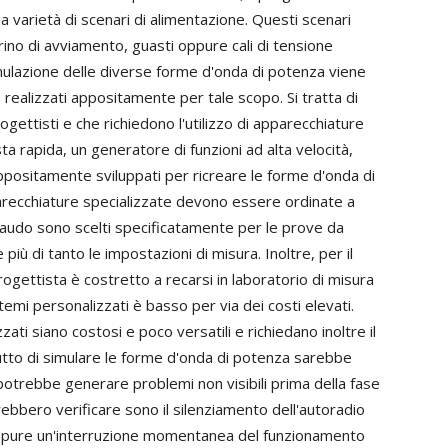
varietà di scenari di alimentazione. Questi scenari
ino di avviamento, guasti oppure cali di tensione
simulazione delle diverse forme d'onda di potenza viene
 realizzati appositamente per tale scopo. Si tratta di
gettisti e che richiedono l'utilizzo di apparecchiature
a rapida, un generatore di funzioni ad alta velocità,
appositamente sviluppati per ricreare le forme d'onda di
arecchiature specializzate devono essere ordinate a
collaudo sono scelti specificatamente per le prove da
iù di tanto le impostazioni di misura. Inoltre, per il
progettista è costretto a recarsi in laboratorio di misura
stemi personalizzati è basso per via dei costi elevati.
ati siano costosi e poco versatili e richiedano inoltre il
utto di simulare le forme d'onda di potenza sarebbe
otrebbe generare problemi non visibili prima della fase
trebbero verificare sono il silenziamento dell'autoradio
oppure un'interruzione momentanea del funzionamento