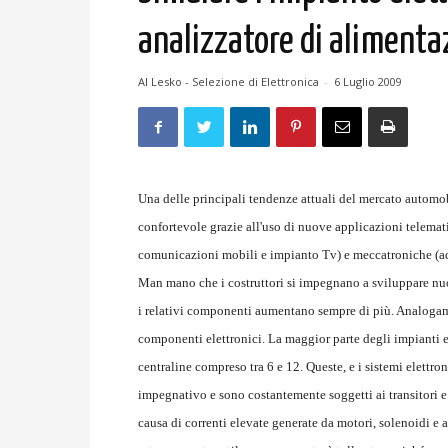
analizzatore di alimenta
Al Lesko - Selezione di Elettronica
-
6 Luglio 2009
Una delle principali tendenze attuali del mercato automobil
confortevole grazie all'uso di nuove applicazioni telemati
comunicazioni mobili e impianto Tv) e meccatroniche (ad
Man mano che i costruttori si impegnano a sviluppare nuove
i relativi componenti aumentano sempre di più. Analogame
componenti elettronici. La maggior parte degli impianti 
centraline compreso tra 6 e 12. Queste, e i sistemi elettr
impegnativo e sono costantemente soggetti ai transitori e 
causa di correnti elevate generate da motori, solenoidi e 