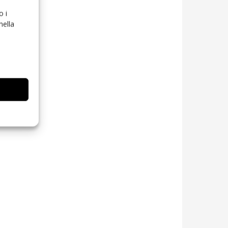
o i
nella