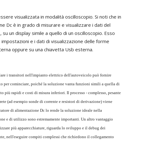
ere visualizzata in modalità oscilloscopio. Si noti che in
e Dc è in grado di misurare e visualizzare i dati del
, su un display simile a quello di un oscilloscopio. Esso
 impostazioni e i dati di visualizzazione delle forme
nterna oppure su una chiavetta Usb esterna.
re i transitori nell'impianto elettrico dell'autoveicolo può fornire
nto per cominciare, poiché la soluzione vanta funzioni simili a quella di
o più rapidi e costi di misura inferiori. Il processo - complesso, pesante
ete (ad esempio sonde di corrente e resistori di derivazione) viene
zatore di alimentazione Dc lo rende la soluzione ideale nella
ione e di utilizzo sono estremamente importanti. Un altro vantaggio
lizzare più apparecchiature, riguarda lo sviluppo e il debug dei
te, nell'eseguire compiti complessi che richiedono il collegamento