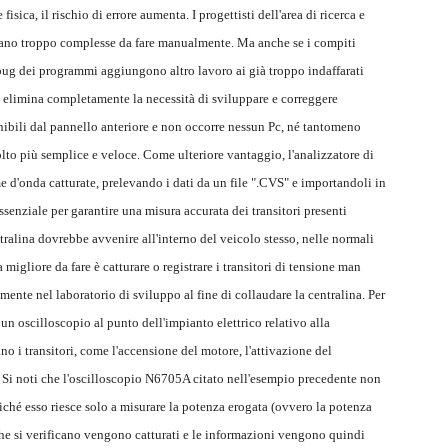
isica, il rischio di errore aumenta. I progettisti dell'area di ricerca e
iano troppo complesse da fare manualmente. Ma anche se i compiti
debug dei programmi aggiungono altro lavoro ai già troppo indaffarati
c elimina completamente la necessità di sviluppare e correggere
nibili dal pannello anteriore e non occorre nessun Pc, né tantomeno
to più semplice e veloce. Come ulteriore vantaggio, l'analizzatore di
e d'onda catturate, prelevando i dati da un file ".CVS" e importandoli in
essenziale per garantire una misura accurata dei transitori presenti
ntralina dovrebbe avvenire all'interno del veicolo stesso, nelle normali
migliore da fare è catturare o registrare i transitori di tensione man
mente nel laboratorio di sviluppo al fine di collaudare la centralina. Per
 un oscilloscopio al punto dell'impianto elettrico relativo alla
no i transitori, come l'accensione del motore, l'attivazione del
. Si noti che l'oscilloscopio N6705A citato nell'esempio precedente non
iché esso riesce solo a misurare la potenza erogata (ovvero la potenza
 che si verificano vengono catturati e le informazioni vengono quindi