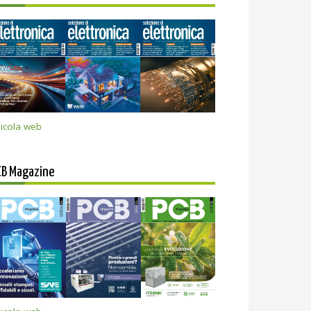
icola web
CB Magazine