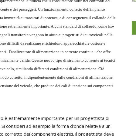
Ed
prometterebbe la fiducia che il consumatore nutre nei confronti del
ucente e dei passeggeri. Un funzionamento corretto dell'impianto
a immunità ai transitori di potenza, e di conseguenza il collaudo delle
zione estremamente importante. Alcuni standard di collaudo, come Iso-
gnali transitori e vengono in aiuto ai progettisti di autoveicoli nelle
ono difficili da realizzare e richiedono apparecchiature costose e
nti - l'analizzatore di alimentazione in corrente continua - che offre
onomicamente valida. Questo nuovo tipo di strumento consente ai tecnici
utoveicolo, simulando differenti condizioni di alimentazione. Ciò
 modo corretto, indipendentemente dalle condizioni di alimentazione
censione del veicolo, che produce dei cali di tensione sui componenti
icolo è estremamente importante per un progettista di
 Si consideri ad esempio la forma d'onda relativa a un
to corretto dei componenti elettrici, il progettista deve