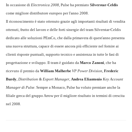
In occasione di
Electronica 2008
, Pulse ha premiato
Silverstar-Celdis
come migliore distributore europeo per l'anno 2008.
Il riconoscimento è stato ottenuto grazie agli importanti risultati di vendita
ottenuti, frutto del lavoro e delle forti sinergie del team Silverstar-Celdis
dedicato alle soluzioni PEmCo, che dalla primavera di quest'anno presenta
una nuova struttura, capace di essere ancora più efficiente nel fornire ai
clienti risposte puntuali, supporto tecnico e assistenza in tutte le fasi di
progettazione e sviluppo. Il team è guidato da
Marco Zanoni
, che ha
ricevuto il premio da
William Malherbe
VP Power Division
,
Frederic
Burdy
,
Distribution & Export Manager
,
Andrea Eliantonio
Key Account
Manager di Pulse
. Sempre a Monaco, Pulse ha voluto premiare anche la
filiale greca del gruppo Arrow per il migliore risultato in termini di crescita
nel 2008.