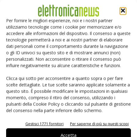
(senza che gli utenti ne siano a conoscenza). Tali database
possono essere interrogati in tempo reale e utilizzati per
Per fornire le migliori esperienze, noi e i nostri partner
fornire rapporti personali sul traffico agli abbonati durante
utilizziamo tecnologie come i cookie per memorizzare e/o
la guida. Mentre l'auto si sposta da un luogo all'altro, i Social
accedere alle informazioni del dispositivo. Il consenso a queste
Network possono individuare la presenza di amici, attività
tecnologie permetterà a noi e ai nostri partner di elaborare
dati personali come il comportamento durante la navigazione
o avvenimenti in tempo reale . Ma i consumatori non
o gli ID univoci su questo sito e di mostrare annunci (non)
vogliono che la loro posizione e altre informazioni siano
personalizzati. Non acconsentire o ritirare il consenso può
completamente visibili a tutti e in modo del tutto
influire negativamente su alcune caratteristiche e funzioni.
incontrollato. Le persone sono sempre più sensibili al
Clicca qui sotto per acconsentire a quanto sopra o per fare
trattamento dei dati e vi è una crescente necessità di
scelte dettagliate. Le tue scelte saranno applicate solamente a
controllare come le informazioni vengono raccolte e come
questo sito. È possibile modificare le impostazioni in qualsiasi
saranno utilizzate. Senza la sicurezza l’IoT e il V2V saranno
momento, compreso il ritiro del consenso, utilizzando i
destinati all’insuccesso.
pulsanti della Cookie Policy o cliccando sul pulsante di gestione
del consenso nella parte inferiore dello schermo.
Riservatezza, integrità e autenticazione
Gestisci 1771 fornitori
Per saperne di più su questi scopi
Quindi, qual è il vero significato della sicurezza? Questa è
ben descritta da quelle che vengono chiamate le tre
Accetta