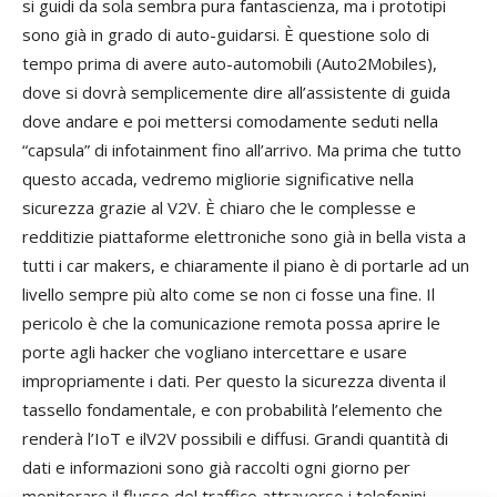
si guidi da sola sembra pura fantascienza, ma i prototipi
sono già in grado di auto-guidarsi. È questione solo di
tempo prima di avere auto-automobili (Auto2Mobiles),
dove si dovrà semplicemente dire all’assistente di guida
dove andare e poi mettersi comodamente seduti nella
“capsula” di infotainment fino all’arrivo. Ma prima che tutto
questo accada, vedremo migliorie significative nella
sicurezza grazie al V2V. È chiaro che le complesse e
redditizie piattaforme elettroniche sono già in bella vista a
tutti i car makers, e chiaramente il piano è di portarle ad un
livello sempre più alto come se non ci fosse una fine. Il
pericolo è che la comunicazione remota possa aprire le
porte agli hacker che vogliano intercettare e usare
impropriamente i dati. Per questo la sicurezza diventa il
tassello fondamentale, e con probabilità l’elemento che
renderà l’IoT e ilV2V possibili e diffusi. Grandi quantità di
dati e informazioni sono già raccolti ogni giorno per
monitorare il flusso del traffico attraverso i telefonini