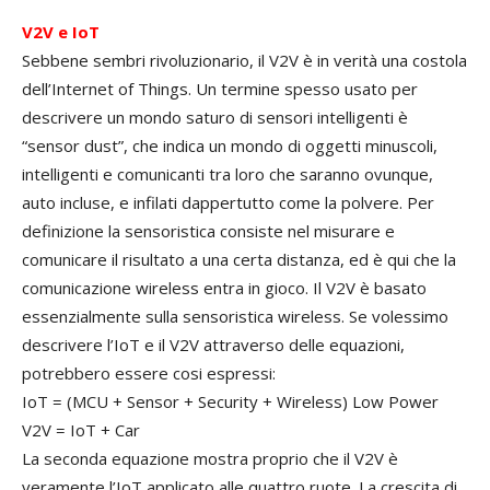
V2V e IoT
Sebbene sembri rivoluzionario, il V2V è in verità una costola
dell’Internet of Things. Un termine spesso usato per
descrivere un mondo saturo di sensori intelligenti è
“sensor dust”, che indica un mondo di oggetti minuscoli,
intelligenti e comunicanti tra loro che saranno ovunque,
auto incluse, e infilati dappertutto come la polvere. Per
definizione la sensoristica consiste nel misurare e
comunicare il risultato a una certa distanza, ed è qui che la
comunicazione wireless entra in gioco. Il V2V è basato
essenzialmente sulla sensoristica wireless. Se volessimo
descrivere l’IoT e il V2V attraverso delle equazioni,
potrebbero essere cosi espressi:
IoT = (MCU + Sensor + Security + Wireless) Low Power
V2V = IoT + Car
La seconda equazione mostra proprio che il V2V è
veramente l’IoT applicato alle quattro ruote. La crescita di