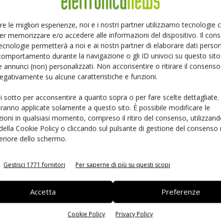
Ed
re le migliori esperienze, noi e i nostri partner utilizziamo tecnologie
er memorizzare e/o accedere alle informazioni del dispositivo. Il con
ecnologie permetterà a noi e ai nostri partner di elaborare dati person
comportamento durante la navigazione o gli ID univoci su questo sito 
 annunci (non) personalizzati. Non acconsentire o ritirare il consens
 negativamente su alcune caratteristiche e funzioni.
ui sotto per acconsentire a quanto sopra o per fare scelte dettagliate.
aranno applicate solamente a questo sito. È possibile modificare le
ioni in qualsiasi momento, compreso il ritiro del consenso, utilizzand
 della Cookie Policy o cliccando sul pulsante di gestione del consenso 
 la sfida passa da
Siemens e NVIDIA insieme sull’IA
feriore dello schermo.
 interoperabilità
agentica per l’EDA
Gestisci 1771 fornitori
Per saperne di più su questi scopi
Accetta
Preferenze
Cookie Policy
Privacy Policy