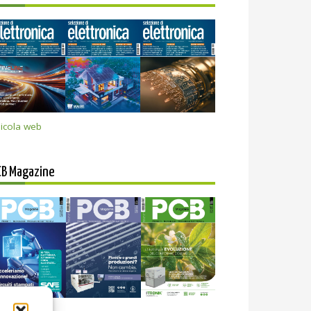
icola web
CB Magazine