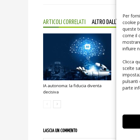
Per forni
cookie p
ARTICOLI CORRELATI
ALTRO DALL'AUTORE
queste t
come il 
mostrare
influire
Clicca q
scelte s
impostaz
pulsanti
IA autonoma: la fiducia diventa
Smart home:
parte in
decisiva
sicurezza e
LASCIA UN COMMENTO