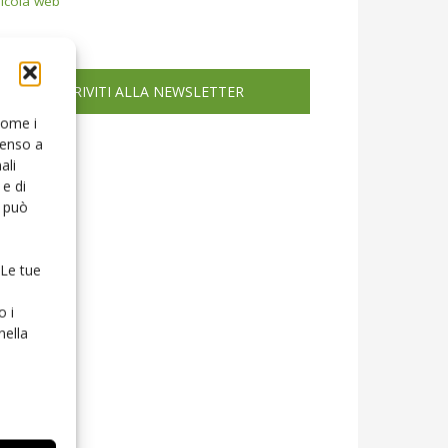
icola web
ISCRIVITI ALLA NEWSLETTER
 come i
senso a
ali
e di
o può
 Le tue
o i
nella