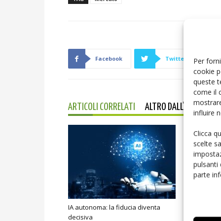
Facebook
Twitter
Per forni
cookie p
queste t
come il 
mostrare
ARTICOLI CORRELATI
ALTRO DALL'AUTORE
influire
Clicca q
scelte s
impostaz
pulsanti
parte in
IA autonoma: la fiducia diventa
Smart home:
decisiva
sicurezza e