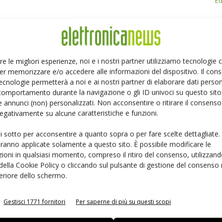
Ed
Linkedin
Pinterest
Email
re le migliori esperienze, noi e i nostri partner utilizziamo tecnologie
er memorizzare e/o accedere alle informazioni del dispositivo. Il con
ecnologie permetterà a noi e ai nostri partner di elaborare dati person
comportamento durante la navigazione o gli ID univoci su questo sito 
 annunci (non) personalizzati. Non acconsentire o ritirare il consens
 negativamente su alcune caratteristiche e funzioni.
ui sotto per acconsentire a quanto sopra o per fare scelte dettagliate.
aranno applicate solamente a questo sito. È possibile modificare le
ioni in qualsiasi momento, compreso il ritiro del consenso, utilizzand
 della Cookie Policy o cliccando sul pulsante di gestione del consenso 
feriore dello schermo.
Gestisci 1771 fornitori
Per saperne di più su questi scopi
 la sfida passa da
Siemens e NVIDIA insieme sull’IA
 interoperabilità
agentica per l’EDA