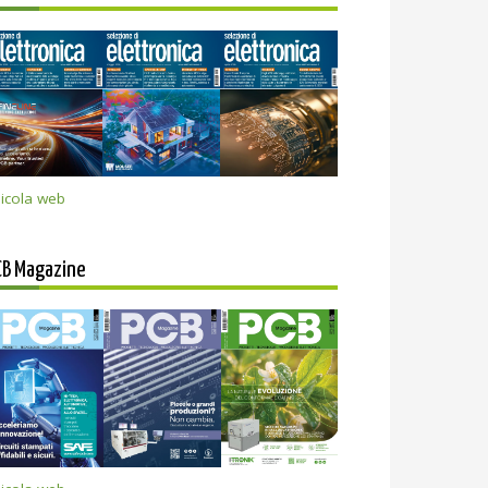
icola web
CB Magazine