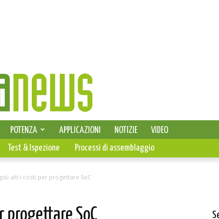
SELEZIONE DI ELETTRONICA
POTENZA
APPLICAZIONI
NOTIZIE
VIDEO
PCB
Test & Ispezione
Processi di assemblaggio
iù alti i costi per progettare SoC
er progettare SoC
S