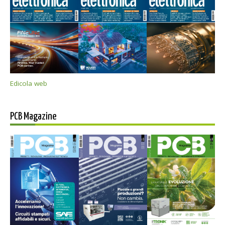
Edicola web
PCB Magazine