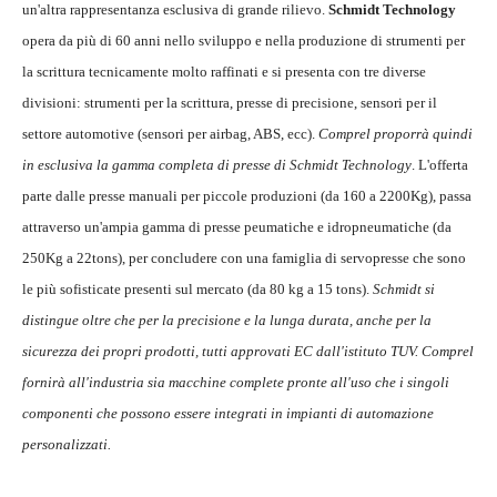
un'altra rappresentanza esclusiva di grande rilievo.
Schmidt Technology
opera da più di 60 anni nello sviluppo e nella produzione di strumenti per
la scrittura tecnicamente molto raffinati e si presenta con tre diverse
divisioni: strumenti per la scrittura, presse di precisione, sensori per il
settore automotive (sensori per airbag, ABS, ecc).
Comprel proporrà quindi
in esclusiva la gamma completa di presse di Schmidt Technology
. L'offerta
parte dalle presse manuali per piccole produzioni (da 160 a 2200Kg), passa
attraverso un'ampia gamma di presse peumatiche e idropneumatiche (da
250Kg a 22tons), per concludere con una famiglia di servopresse che sono
le più sofisticate presenti sul mercato (da 80 kg a 15 tons).
Schmidt si
distingue oltre che per la precisione e la lunga durata, anche per la
sicurezza dei propri prodotti, tutti approvati EC dall'istituto TUV. Comprel
fornirà all'industria sia macchine complete pronte all'uso che i singoli
componenti che possono essere integrati in impianti di automazione
personalizzati.