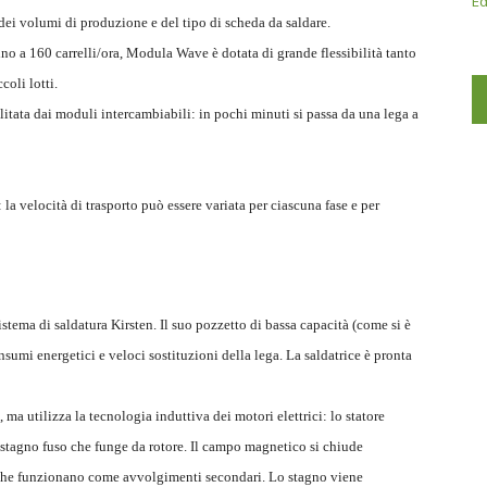
Ed
ei volumi di produzione e del tipo di scheda da saldare.
 fino a 160 carrelli/ora, Modula Wave è dotata di grande flessibilità tanto
coli lotti.
litata dai moduli intercambiabili: in pochi minuti si passa da una lega a
a velocità di trasporto può essere variata per ciascuna fase e per
stema di saldatura Kirsten. Il suo pozzetto di bassa capacità (come si è
nsumi energetici e veloci sostituzioni della lega. La saldatrice è pronta
 utilizza la tecnologia induttiva dei motori elettrici: lo statore
stagno fuso che funge da rotore. Il campo magnetico si chiude
to che funzionano come avvolgimenti secondari. Lo stagno viene