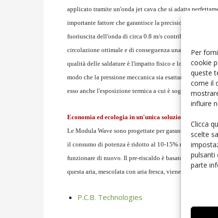
applicato tramite un'onda jet cava che si adatta perfettame
importante fattore che garantisce la precisione di saldatur
fuoriuscita dell'onda di circa 0.8 m/s contribuisce ad ott
circolazione ottimale e di conseguenza una perfetta coper
Per forni
cookie p
qualità delle saldature è l'impatto fisico e lo stress termi
queste t
modo che la pressione meccanica sia esattamente uguale al
come il 
esso anche l'esposizione termica a cui è soggetta la sched
mostrare
influire
Economia ed ecologia in un'unica soluzione
Clicca q
Le Modula Wave sono progettate per garantire bassi consu
scelte s
impostaz
il consumo di potenza è ridotto al 10-15% rispetto ai valo
pulsanti
funzionare di nuovo. Il pre-riscaldo è basato su un sistem
parte in
questa aria, mescolata con aria fresca, viene fatta circolar
P.C.B. Technologies