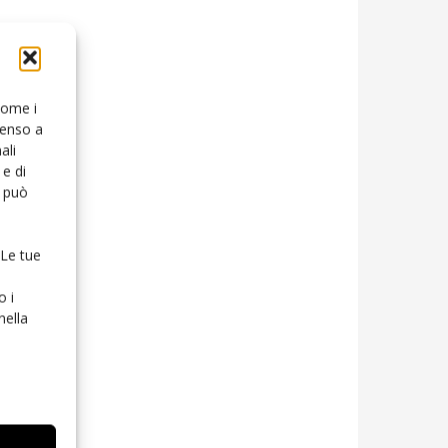
 come i
senso a
ali
e di
o può
 Le tue
o i
nella