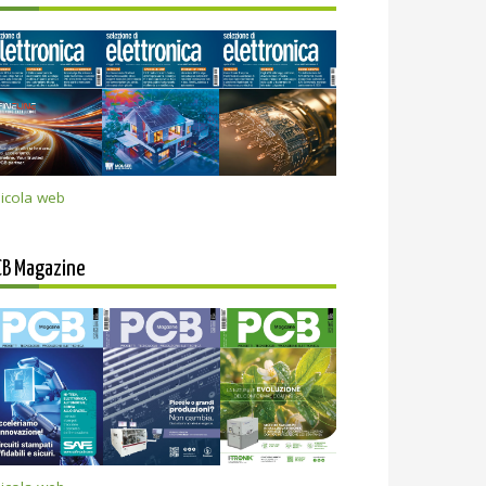
icola web
CB Magazine