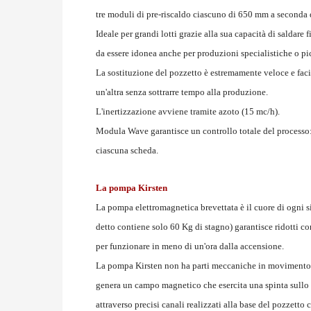
tre moduli di pre-riscaldo ciascuno di 650 mm a seconda d
Ideale per grandi lotti grazie alla sua capacità di saldare
da essere idonea anche per produzioni specialistiche o pic
La sostituzione del pozzetto è estremamente veloce e faci
un'altra senza sottrarre tempo alla produzione.
L'inertizzazione avviene tramite azoto (15 mc/h).
Modula Wave garantisce un controllo totale del processo: l
ciascuna scheda.
La pompa Kirsten
La pompa elettromagnetica brevettata è il cuore di ogni si
detto contiene solo 60 Kg di stagno) garantisce ridotti co
per funzionare in meno di un'ora dalla accensione.
La pompa Kirsten non ha parti meccaniche in movimento, ma
genera un campo magnetico che esercita una spinta sullo 
attraverso precisi canali realizzati alla base del pozzet