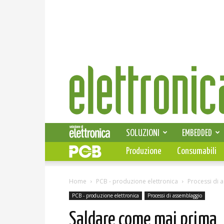
Elettronica
News
SOLUZIONI
EMBEDDED
Produzione
Consumabili
Home
PCB - produzione elettronica
Processi di 
PCB - produzione elettronica
Processi di assemblaggio
Saldare come mai prima