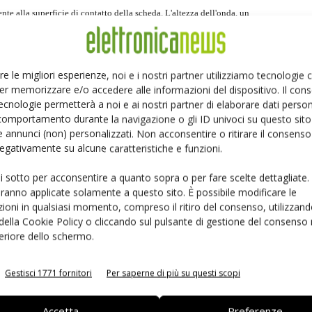
nte alla superficie di contatto della scheda. L'altezza dell'onda, un
a, è programmabile a step fino a 25 millimetri. L'alta velocità di
enere alta qualità nelle connessioni; questa velocità produce una
tura degli elementi da saldare. Un altro aspetto determinante per la
re le migliori esperienze, noi e i nostri partner utilizziamo tecnologie
er memorizzare e/o accedere alle informazioni del dispositivo. Il con
co subito dalle schede. La spinta generata dall'effetto Bernoulli fa in
ecnologie permetterà a noi e ai nostri partner di elaborare dati person
 suo peso. Il risultante tempo di contatto viene così minimizzato e con
comportamento durante la navigazione o gli ID univoci su questo sito 
a.
 annunci (non) personalizzati. Non acconsentire o ritirare il consens
 negativamente su alcune caratteristiche e funzioni.
ui sotto per acconsentire a quanto sopra o per fare scelte dettagliate.
mi energetici. Questo significa che quando il sistema non sta saldando
aranno applicate solamente a questo sito. È possibile modificare le
ioni in qualsiasi momento, compreso il ritiro del consenso, utilizzand
ri programmati. In soli 15 secondi tutti gli elementi sono pronti per
 della Cookie Policy o cliccando sul pulsante di gestione del consenso 
a di circolazione di aria calda molto economico ed efficace. Parte di
feriore dello schermo.
e per risparmiare energia anche nella fase di saldatura.
Gestisci 1771 fornitori
Per saperne di più su questi scopi
Accetta
Preferenze