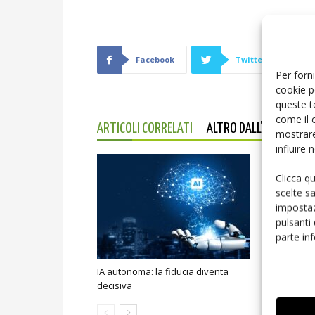
Facebook
Twitter
Per forni
cookie p
queste t
come il 
ARTICOLI CORRELATI
ALTRO DALL'AUTORE
mostrare
influire
Clicca q
scelte s
impostaz
pulsanti
parte in
IA autonoma: la fiducia diventa
Smart home:
decisiva
sicurezza e