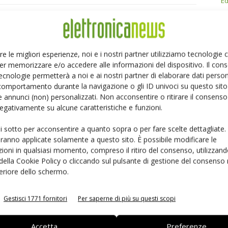
Ed
Linkedin
Pinterest
re le migliori esperienze, noi e i nostri partner utilizziamo tecnologie
er memorizzare e/o accedere alle informazioni del dispositivo. Il con
ecnologie permetterà a noi e ai nostri partner di elaborare dati person
comportamento durante la navigazione o gli ID univoci su questo sito 
 annunci (non) personalizzati. Non acconsentire o ritirare il consens
 negativamente su alcune caratteristiche e funzioni.
ui sotto per acconsentire a quanto sopra o per fare scelte dettagliate.
aranno applicate solamente a questo sito. È possibile modificare le
ioni in qualsiasi momento, compreso il ritiro del consenso, utilizzand
 della Cookie Policy o cliccando sul pulsante di gestione del consenso 
feriore dello schermo.
 la sfida passa da
Siemens e NVIDIA insieme sull’IA
Gestisci 1771 fornitori
Per saperne di più su questi scopi
 interoperabilità
agentica per l’EDA
Accetta
Preferenze