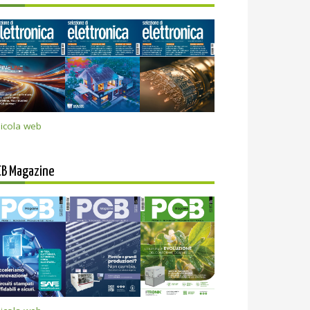
icola web
CB Magazine