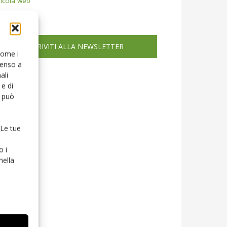
icola web
ISCRIVITI ALLA NEWSLETTER
 come i
senso a
ali
e di
o può
 Le tue
o i
nella