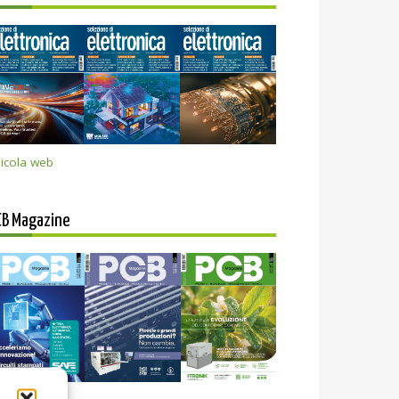
icola web
CB Magazine