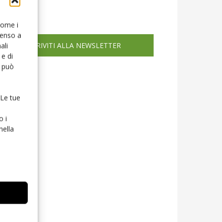
icola web
 come i
senso a
ISCRIVITI ALLA NEWSLETTER
ali
e di
o può
 Le tue
o i
nella