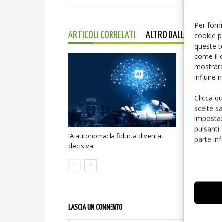
Per forni
cookie p
ARTICOLI CORRELATI
ALTRO DALL'AUTORE
queste t
come il 
mostrare
influire
Clicca q
scelte s
impostaz
pulsanti
IA autonoma: la fiducia diventa
Smart home:
parte in
decisiva
sicurezza e
LASCIA UN COMMENTO