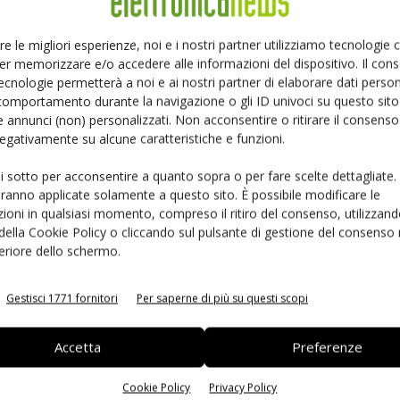
Ed
re le migliori esperienze, noi e i nostri partner utilizziamo tecnologie
er memorizzare e/o accedere alle informazioni del dispositivo. Il con
ecnologie permetterà a noi e ai nostri partner di elaborare dati person
comportamento durante la navigazione o gli ID univoci su questo sito 
 annunci (non) personalizzati. Non acconsentire o ritirare il consens
 negativamente su alcune caratteristiche e funzioni.
ui sotto per acconsentire a quanto sopra o per fare scelte dettagliate.
aranno applicate solamente a questo sito. È possibile modificare le
ioni in qualsiasi momento, compreso il ritiro del consenso, utilizzand
 della Cookie Policy o cliccando sul pulsante di gestione del consenso 
 la sfida passa da
Siemens e NVIDIA insieme sull’IA
feriore dello schermo.
 interoperabilità
agentica per l’EDA
Gestisci 1771 fornitori
Per saperne di più su questi scopi
Accetta
Preferenze
Cookie Policy
Privacy Policy