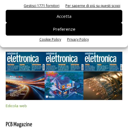
Gestisci 1771 fornitori
Per saperne di più su questi scopi
Accetta
Preferenze
Cookie Policy
Privacy Policy
Selezione di elettronica
Edicola web
PCB Magazine