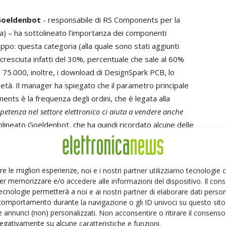
Goeldenbot
- responsabile di RS Components per la
) – ha sottolineato l’importanza dei componenti
uppo: questa categoria (alla quale sono stati aggiunti
 cresciuta infatti del 30%, percentuale che sale al 60%
i 75.000, inoltre, i download di DesignSpark PCB, lo
età. Il manager ha spiegato che il parametro principale
nents è la frequenza degli ordini, che è legata alla
petenza nel settore elettronico ci aiuta a vendere anche
lineato Goeldenbot, che ha quindi ricordato alcune delle
luppare le vendite di componenti elettronici, tra cui la
’offerta di modelli tridimensionali. Attualmente RS
quemila/seimila nuovi componenti elettronici ogni mese.
re le migliori esperienze, noi e i nostri partner utilizziamo tecnologie
ziative specificamente rivolte alle università. Goeldenbot
er memorizzare e/o accedere alle informazioni del dispositivo. Il con
nza del commercio elettronico (e-commerce), che oggi
ecnologie permetterà a noi e ai nostri partner di elaborare dati person
comportamento durante la navigazione o gli ID univoci su questo sito 
dita a basso costo bensì come un fattore di crescita per
 annunci (non) personalizzati. Non acconsentire o ritirare il consens
lteriormente la propria offerta nel campo del commercio
 negativamente su alcune caratteristiche e funzioni.