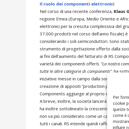
Il ruolo dei componenti elettronici
Nel corso di una recente conferenza,
Klaus 
regione Emea (Europa, Medio Oriente e Africa
elettronici per la crescita complessiva del gr
37.000 prodotti nel corso dell’anno fiscale) è
considerando i soli semiconduttori. Sono stat
strumento di progettazione offerto dalla soci
ai fini dell’aumento del fatturato di RS Compo
varietà dei componenti offerti.
“La nostra com
tutte le altre categorie di componenti”,
ha sotto
iniziative messe in campo dalla società per svi
creazione di appositi “production package” e l
Components aggiunge al proprio catalogo cin
Per forni
A breve, inoltre, la società lancerà alcune ini
cookie p
ha inoltre sottolineato la crescente importa
queste t
come il 
non va più considerato come un canale di ven
mostrare
tutti i canali. RS intende quindi rafforzare u
influire