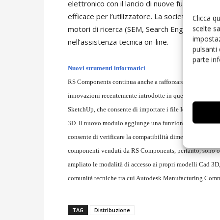
elettronico con il lancio di nuove funzioni di 
efficace per l’utilizzatore. La società, inoltr
Clicca q
scelte s
motori di ricerca (SEM, Search Engine Marketin
impostaz
nell’assistenza tecnica on-line.
pulsanti
parte in
Nuovi strumenti informatici
RS Components continua anche a rafforzare l’offerta di stru
innovazioni recentemente introdotte in questo campo so
SketchUp, che consente di importare i file Idf
(Intermedi
3D. Il nuovo modulo aggiunge una funzionalità di Cad tri
consente di verificare la compatibilità dimensionale del 
componenti venduti da RS Components, pertanto, sono ora 
ampliato le modalità di accesso ai propri modelli Cad 3D, 
comunità tecniche tra cui Autodesk Manufacturing Comm
TAG
Distribuzione