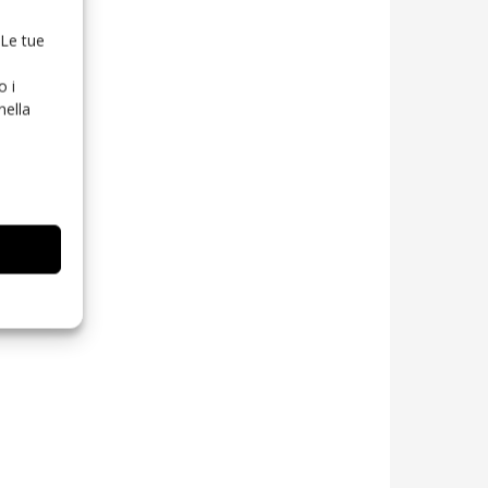
 Le tue
o i
nella