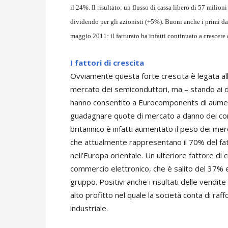
il 24%. Il risultato: un flusso di cassa libero di 57 milion
dividendo per gli azionisti (+5%). Buoni anche i primi dati
maggio 2011: il fatturato ha infatti continuato a crescere
I fattori di crescita
Ovviamente questa forte crescita è legata al
mercato dei semiconduttori, ma – stando ai da
hanno consentito a Eurocomponents di aumenta
guadagnare quote di mercato a danno dei conco
britannico è infatti aumentato il peso dei mer
che attualmente rappresentano il 70% del fattu
nell’Europa orientale. Un ulteriore fattore di
commercio elettronico, che è salito del 37% e 
gruppo. Positivi anche i risultati delle vendi
alto profitto nel quale la società conta di raf
industriale.