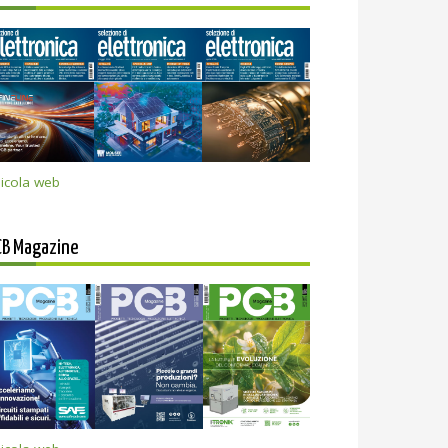
icola web
CB Magazine