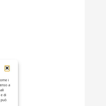
 come i
senso a
ali
e di
o può