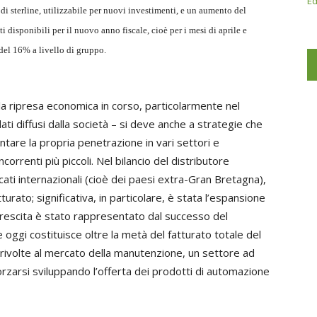
Ed
i di sterline, utilizzabile per nuovi investimenti, e un aumento del
 disponibili per il nuovo anno fiscale, cioè per i mesi di aprile e
 del 16% a livello di gruppo.
la ripresa economica in corso, particolarmente nel
ti diffusi dalla società – si deve anche a strategie che
re la propria penetrazione in vari settori e
rrenti più piccoli. Nel bilancio del distributore
cati internazionali (cioè dei paesi extra-Gran Bretagna),
rato; significativa, in particolare, è stata l’espansione
 crescita è stato rappresentato dal successo del
oggi costituisce oltre la metà del fatturato totale del
te rivolte al mercato della manutenzione, un settore ad
forzarsi sviluppando l’offerta dei prodotti di automazione