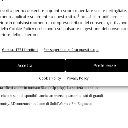
ricerca e navigazione volte a rendere il sistema ancora più
e, intende investire ulteriormente nel marketing basato su
ui sotto per acconsentire a quanto sopra o per fare scelte dettagliate.
aranno applicate solamente a questo sito. È possibile modificare le
g), ritenuto essenziale per accelerare la crescita, e
ioni in qualsiasi momento, compreso il ritiro del consenso, utilizzand
 della Cookie Policy o cliccando sul pulsante di gestione del consenso 
feriore dello schermo.
menti informatici che facilitano il lavoro dei progettisti. Tra le
Gestisci 1771 fornitori
Per saperne di più su questi scopi
no compresi il lancio di un modulo Pcb Converter per Google
ate Data Format)
in questo popolare strumento gratuito di progettazione
Accetta
Preferenze
dimensionale agli strumenti di progettazione dei circuiti stampati e
Cookie Policy
Privacy Policy
Pcb con i vincoli meccanici posti dal contenitore. I modelli Cad dei
offerti anche in formato SketchUp (.skp). La società ha inoltre
che ora sono disponibili anche attraverso quattordici siti di grandi
unity, 3Dcontentcentral.com di SolidWorks e Pro Engineer.