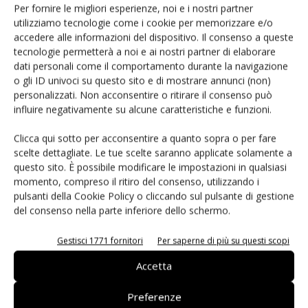
Per fornire le migliori esperienze, noi e i nostri partner
utilizziamo tecnologie come i cookie per memorizzare e/o
Siemens e NVIDIA insieme sull’IA
accedere alle informazioni del dispositivo. Il consenso a queste
agentica per l’EDA
tecnologie permetterà a noi e ai nostri partner di elaborare
dati personali come il comportamento durante la navigazione
o gli ID univoci su questo sito e di mostrare annunci (non)
personalizzati. Non acconsentire o ritirare il consenso può
influire negativamente su alcune caratteristiche e funzioni.
Clicca qui sotto per acconsentire a quanto sopra o per fare
LASCIA UN COMMENTO
scelte dettagliate. Le tue scelte saranno applicate solamente a
questo sito. È possibile modificare le impostazioni in qualsiasi
momento, compreso il ritiro del consenso, utilizzando i
pulsanti della Cookie Policy o cliccando sul pulsante di gestione
del consenso nella parte inferiore dello schermo.
Gestisci 1771 fornitori
Per saperne di più su questi scopi
Accetta
Preferenze