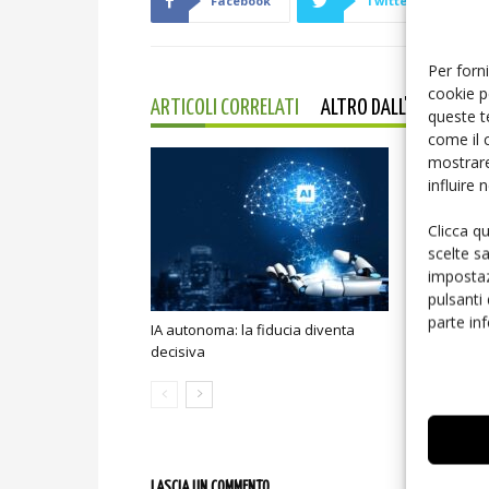
Facebook
Twitter
Per forni
cookie p
ARTICOLI CORRELATI
ALTRO DALL'AUTORE
queste t
come il 
mostrare
influire
Clicca q
scelte s
impostaz
pulsanti
parte in
IA autonoma: la fiducia diventa
Smart home:
decisiva
sicurezza e
LASCIA UN COMMENTO