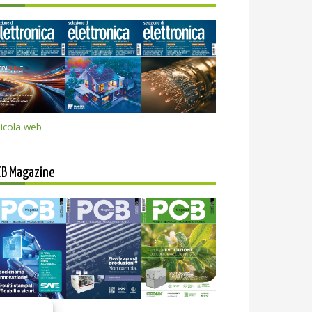
icola web
CB Magazine