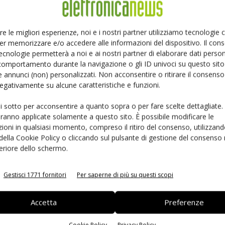
Ed
Linkedin
Pinterest
Email
re le migliori esperienze, noi e i nostri partner utilizziamo tecnologie
er memorizzare e/o accedere alle informazioni del dispositivo. Il con
ecnologie permetterà a noi e ai nostri partner di elaborare dati person
comportamento durante la navigazione o gli ID univoci su questo sito 
 annunci (non) personalizzati. Non acconsentire o ritirare il consens
 negativamente su alcune caratteristiche e funzioni.
ui sotto per acconsentire a quanto sopra o per fare scelte dettagliate.
aranno applicate solamente a questo sito. È possibile modificare le
ioni in qualsiasi momento, compreso il ritiro del consenso, utilizzand
 della Cookie Policy o cliccando sul pulsante di gestione del consenso 
feriore dello schermo.
 la sfida passa da
Siemens e NVIDIA insieme sull’IA
 interoperabilità
agentica per l’EDA
Gestisci 1771 fornitori
Per saperne di più su questi scopi
Accetta
Preferenze
Cookie Policy
Privacy Policy