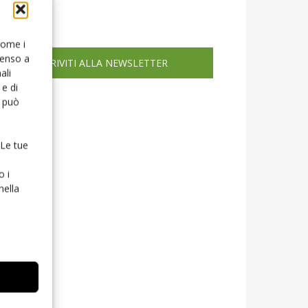
icola web
 come i
senso a
ISCRIVITI ALLA NEWSLETTER
ali
e di
o può
 Le tue
o i
nella