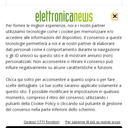
Per fornire le migliori esperienze, noi e i nostri partner
utilizziamo tecnologie come i cookie per memorizzare e/o
accedere alle informazioni del dispositivo. Il consenso a queste
tecnologie permetterà a noi e ai nostri partner di elaborare
dati personali come il comportamento durante la navigazione
o gli ID univoci su questo sito e di mostrare annunci (non)
personalizzati. Non acconsentire o ritirare il consenso può
influire negativamente su alcune caratteristiche e funzioni.
Clicca qui sotto per acconsentire a quanto sopra o per fare
scelte dettagliate. Le tue scelte saranno applicate solamente a
Salva il mio nome, email e sito web in questo browser per i
questo sito. È possibile modificare le impostazioni in qualsiasi
prossimi commenti.
momento, compreso il ritiro del consenso, utilizzando i
pulsanti della Cookie Policy o cliccando sul pulsante di gestione
del consenso nella parte inferiore dello schermo.
Gestisci 1771 fornitori
Per saperne di più su questi scopi