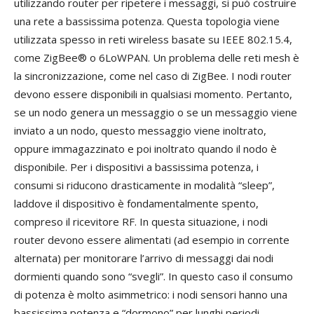
utilizzando router per ripetere i messaggi, si può costruire
una rete a bassissima potenza. Questa topologia viene
utilizzata spesso in reti wireless basate su IEEE 802.15.4,
come ZigBee® o 6LoWPAN. Un problema delle reti mesh è
la sincronizzazione, come nel caso di ZigBee. I nodi router
devono essere disponibili in qualsiasi momento. Pertanto,
se un nodo genera un messaggio o se un messaggio viene
inviato a un nodo, questo messaggio viene inoltrato,
oppure immagazzinato e poi inoltrato quando il nodo è
disponibile. Per i dispositivi a bassissima potenza, i
consumi si riducono drasticamente in modalità “sleep”,
laddove il dispositivo è fondamentalmente spento,
compreso il ricevitore RF. In questa situazione, i nodi
router devono essere alimentati (ad esempio in corrente
alternata) per monitorare l’arrivo di messaggi dai nodi
dormienti quando sono “svegli”. In questo caso il consumo
di potenza è molto asimmetrico: i nodi sensori hanno una
bassissima potenza e “dormono” per lunghi periodi,