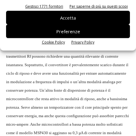
hanno una tensione tipica di 3,6 volt e un’ampia gamma di temperature
Gestisci 1771 fornitori
Per saperne di più su questi scopi
operative (da –55° C a +125°C). Utilizzando un’unica cella al litio, un
Accetta
nodo sensore può aumentare l’uscita da 3,0-3,6V a +5,0V, oppure utilizzare
Preferenze
un convertitore buck-boost come
TPS63001
di
Texas Instruments
che ha
un’uscita fissa di 3,3V e può fornire fino a 800 mA in qualsiasi condizione
Cookie Policy
Privacy Policy
(buck o boost). Questo aspetto è importante nella fase attiva, perché i
trasmettitori Rf possono richiedere una quantità rilevante di corrente
istantanea. Soprattutto, il convertitore è prevalentemente scarico durante il
ciclo di riposo e deve avere una funzionalità per entrare automaticamente
in modulazione a frequenza di impulsi o un’altra modalità analoga per
conservare potenza. Un’altra fonte di dispersione di potenza è il
microcontrollore che resta attivo in modalità di riposo, anche a bassissima
potenza. Serve almeno un temporizzatore con il core principale spento per
conservare energia, ma anche questa configurazione può assorbire parecchi
micro-ampere. Anche microcontrollori a bassa potenza molto sofisticati
come il modello MSP430 si aggirano su 0,3 µA di corrente in modalità