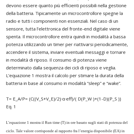
devono essere quanto più efficienti possibili nella gestione
della batteria. Tipicamente un microcontrollore spegne la
radio e tutti i componenti non essenziali. Nel caso di un
sensore, tutta l’elettronica del fronte-end digitale viene
spenta. Il microcontrollore entra quindi in modalità a bassa
potenza utilizzando un timer per riattivarsi periodicamente,
accendere il sistema, inviare eventuali messaggi e tornare
in modalità di riposo. Il consumo di potenza viene
determinato dalla sequenza dei cicli di riposo e veglia.
L’equazione 1 mostra il calcolo per stimare la durata della
batteria in base al consumo in modalità “sleep” e “wake”.
T= E_A/P= (C((V_S+V_E)/2)∙α∙eff)/( D(P_W )+(1-D)(P_S ))
Eq. 1
L’equazione 1 mostra il Run time (T) in ore basato sugli stati di potenza del
ciclo. Tale valore corrisponde al rapporto fra l’energia disponibile (EA) in