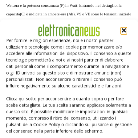
Wattora e la potenza consumata (P) in Watt. Entrando nel dettaglio, la
capacità(C) è indicata in ampere-ora (Ah), VS e VE sono le tensioni iniziale
e finale nella fase di scarica, PW e PS sono i consumi di potenza in Watt
durante i cicli di attività e riposo, e D è il ciclo operativo (da 0 a 1) del
Per fornire le migliori esperienze, noi e i nostri partner
periodo di veglia. Viene applicato un fattore di riduzione, o de-rating, (α)
utilizziamo tecnologie come i cookie per memorizzare e/o
per gestire la batteria in caso di perdita di capacità in applicazioni con una
accedere alle informazioni del dispositivo. Il consenso a queste
lunga durata (>5 anni). Viene tenuto conto anche dell’efficienza (eff) dello
tecnologie permetterà a noi e ai nostri partner di elaborare
dati personali come il comportamento durante la navigazione
stadio di conversione di potenza, in quanto incide sulle prestazioni. I
o gli ID univoci su questo sito e di mostrare annunci (non)
livelli tipici di efficienza vanno da 80% (eff = 0,8) a 95% (eff = 0,95). Una
personalizzati. Non acconsentire o ritirare il consenso può
parte del progetto consiste nel selezionare una fonte di alimentazione che
influire negativamente su alcune caratteristiche e funzioni.
duri 10-20 anni senza un degrado significativo, e un convertitore di
Clicca qui sotto per acconsentire a quanto sopra o per fare
potenza (ad esempio un regolatore di commutazione) che sia estremamente
scelte dettagliate. Le tue scelte saranno applicate solamente a
efficiente alle basse potenze. Il primo problema si può risolvere con una
questo sito. È possibile modificare le impostazioni in qualsiasi
momento, compreso il ritiro del consenso, utilizzando i
batteria al litio-cloruro di tionile (Li-SOCl2), caratterizzata da una durata
pulsanti della Cookie Policy o cliccando sul pulsante di gestione
molto lunga (10-25 anni). La chimica Li-SOCl2 è già stata impiegata con
del consenso nella parte inferiore dello schermo.
successo in contatori remoti e altri sistemi wireless a batteria. Le celle