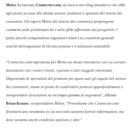
Molex
ha lanciato
Connector.com
, un nuovo sito blog interattivo che offre
agli utenti accesso alle ultime notizie, tendenze e opinioni del settore dei
connettori.
Gli esperti Molex del settore dei connettori propongono
commenti sulle problematiche e sulle sfide affrontate dai progettisti
. I
primi articoli comprendono argomenti relativi ai connettori generali
nonché all'erogazione di elevate potenze e a soluzioni sostenibili.
“
Connector.com rapresenta per Molex un mezzo interattivo con cui avviare
discussioni con i nostri clienti, i partner e altri soggetti interessati.
Disponendo di specialisti del prodotto per quasi tutti gli aspetti del settore
dei connettori, siamo in grado di condividere preziosi approfondimenti e
intraprendere discussioni su un'ampia gamma di argomenti
", afferma
Brian Krause
,
vicepresidente Molex
. “
Prevediamo che Connector.com
diventerà uno strumento in cui non solo saranno fornite informazioni, ma
dove saranno anche condivise opinioni e idee.
”