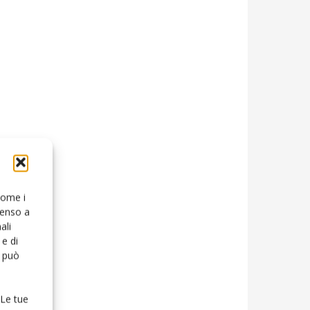
 come i
senso a
ali
e di
o può
 Le tue