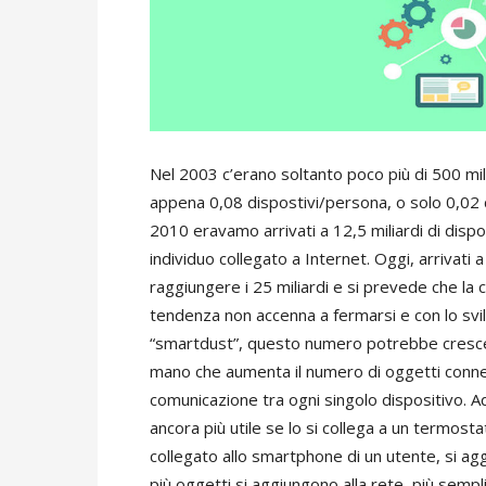
Nel 2003 c’erano soltanto poco più di 500 mili
appena 0,08 dispostivi/persona, o solo 0,02 d
2010 eravamo arrivati a 12,5 miliardi di dispos
individuo collegato a Internet. Oggi, arrivat
raggiungere i 25 miliardi e si prevede che la c
tendenza non accenna a fermarsi e con lo svi
“smartdust”, questo numero potrebbe crescer
mano che aumenta il numero di oggetti connes
comunicazione tra ogni singolo dispositivo. A
ancora più utile se lo si collega a un termos
collegato allo smartphone di un utente, si aggi
più oggetti si aggiungono alla rete, più semp