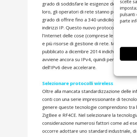
scelte s
grado di soddisfare le esigenze dell’IoT, man
impostaz
loro, gli operatori di rete stanno promuovend
pulsanti
grado di offrire fino a 340 undicilioni (340
parte in
indirizzi IP. Questo nuovo protocollo non sol
l’Internet delle cose (comprese le applicazio
e più risorse di gestione di rete. Malgrado i
pubblicato a dicembre 2014 indicherebbe che o
avviene ancora su IPv4, quindi per garantire i
dell’IPv6 deve accelerare.
Selezionare protocolli wireless
Oltre alla mancata standardizzazione delle inf
conti con una serie impressionante di tecnolog
genere queste tecnologie comprendono tra le 
ZigBee e RF4CE. Nel selezionare la tecnologi
considerazione numerosi fattori come ad esem
occorre adottare uno standard industriale, d