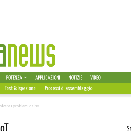
SELEZIONE DI ELETTRONICA
POTENZA
APPLICAZIONI
NOTIZIE
VIDEO
PCB
Test & Ispezione
Processi di assemblaggio
olvere i problemi dell’IoT
IoT
S