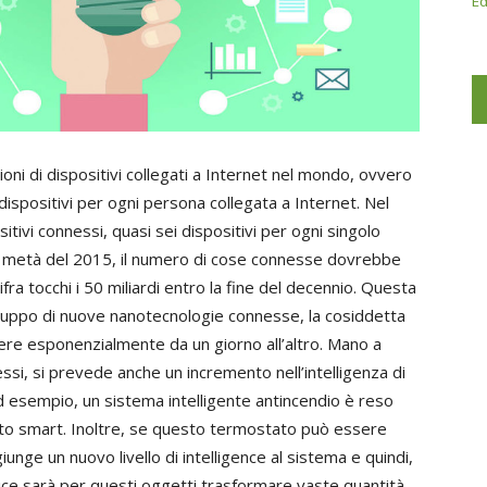
Ed
oni di dispositivi collegati a Internet nel mondo, ovvero
ispositivi per ogni persona collegata a Internet. Nel
itivi connessi, quasi sei dispositivi per ogni singolo
i a metà del 2015, il numero di cose connesse dovrebbe
ifra tocchi i 50 miliardi entro la fine del decennio. Questa
luppo di nuove nanotecnologie connesse, la cosiddetta
e esponenzialmente da un giorno all’altro. Mano a
si, si prevede anche un incremento nell’intelligenza di
d esempio, un sistema intelligente antincendio è reso
tato smart. Inoltre, se questo termostato può essere
unge un nuovo livello di intelligence al sistema e quindi,
lice sarà per questi oggetti trasformare vaste quantità