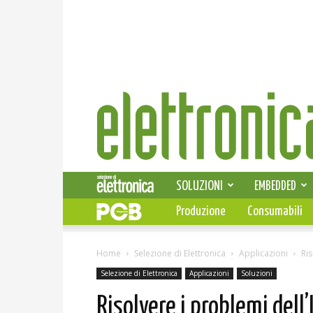
Elettronica
News
SOLUZIONI
EMBEDDED
Produzione
Consumabili
Home
Selezione di Elettronica
Applicazioni
Ris
Selezione di Elettronica
Applicazioni
Soluzioni
Risolvere i problemi dell’