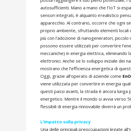
possa raggiungere il suo pieno potenziale, i 
autosufficienti. Mano a mano che l’IoT si espa
sensori integrati, è alquanto irrealistico pe
apparecchio. Al contrario, occorre che ogni si
proprio ambiente, sfruttando elementi locali co
più con l’adozione di nanogeneratori, piccolo r
possono essere utilizzati per convertire l’ene
meccaniche) in energia elettrica, eliminando la 
elettronici. Anche se lo sviluppo iniziale dei 
mostrano che l’efficienza energetica di quest
Oggi, grazie all’operato di aziende come
EnO
viene utilizzata per convertire in energia qual
questi passi avanti, la strada è ancora lunga
energetico. Mentre il mondo si avvia verso 50 m
flessibili di energia rinnovabile diverrà un 
L’impatto sulla privacy
Una delle principali preoccupazioni legate all’I