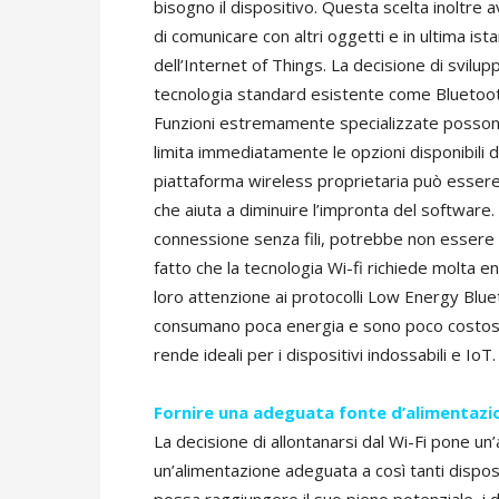
bisogno il dispositivo. Questa scelta inoltre a
di comunicare con altri oggetti e in ultima is
dell’Internet of Things. La decisione di svilupp
tecnologia standard esistente come Bluetooth
Funzioni estremamente specializzate possono
limita immediatamente le opzioni disponibili dei
piattaforma wireless proprietaria può essere 
che aiuta a diminuire l’impronta del software.
connessione senza fili, potrebbe non essere s
fatto che la tecnologia Wi-fi richiede molta e
loro attenzione ai protocolli Low Energy Bl
consumano poca energia e sono poco costose p
rende ideali per i dispositivi indossabili e IoT.
Fornire una adeguata fonte d’alimentazi
La decisione di allontanarsi dal Wi-Fi pone un
un’alimentazione adeguata a così tanti disposit