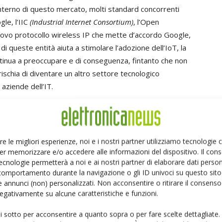
interno di questo mercato, molti standard concorrenti
gle, l’IIC
(Industrial Internet Consortium)
, l’Open
ovo protocollo wireless IP che mette d’accordo Google,
i queste entità aiuta a stimolare l’adozione dell’IoT, la
tinua a preoccupare e di conseguenza, fintanto che non
rischia di diventare un altro settore tecnologico
 aziende dell’IT.
ssita della sua etichetta numerica unica, o indirizzo IP.
questi indirizzi IP funziona con una versione di quarta
re le migliori esperienze, noi e i nostri partner utilizziamo tecnologie
e IPv4. Sfruttando un sistema a 32-bit, IPv4 offre in
er memorizzare e/o accedere alle informazioni del dispositivo. Il con
ecnologie permetterà a noi e ai nostri partner di elaborare dati person
mero già raggiunto a febbraio 2010. Ogni giorno però nuovi
comportamento durante la navigazione o gli ID univoci su questo sito 
apacità di IPv4 è messa a rischio. Ecco perché la
 annunci (non) personalizzati. Non acconsentire o ritirare il consens
possibile soltanto tramite Network Address Translation,
 negativamente su alcune caratteristiche e funzioni.
n altro, per dare l’illusione di aver aggiunto spazio.
ui sotto per acconsentire a quanto sopra o per fare scelte dettagliate.
itare l’esaurimento degli IP, probabilmente non sarà in