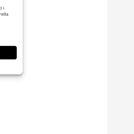
o i
nella