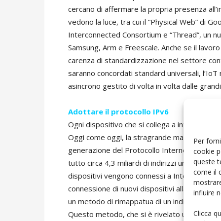
cercano di affermare la propria presenza all’
vedono la luce, tra cui il “Physical Web” di Goo
Interconnected Consortium e “Thread”, un nu
Samsung, Arm e Freescale. Anche se il lavoro d
carenza di standardizzazione nel settore con
saranno concordati standard universali, l’IoT 
asincrono gestito di volta in volta dalle grandi
Adottare il protocollo IPv6
Ogni dispositivo che si collega a internet nece
Oggi come oggi, la stragrande maggioranza di 
Per forni
generazione del Protocollo Internet noto com
cookie p
queste t
tutto circa 4,3 miliardi di indirizzi unici, nu
come il 
dispositivi vengono connessi a Internet e la c
mostrare
connessione di nuovi dispositivi alla rete è 
influire
un metodo di rimappatua di un indirizzo IP in u
Clicca q
Questo metodo, che si è rivelato utile per ev