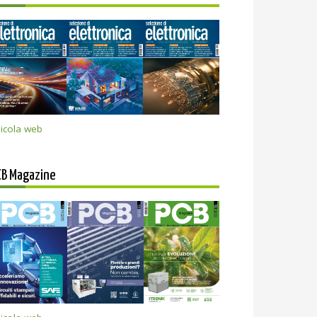
icola web
CB Magazine