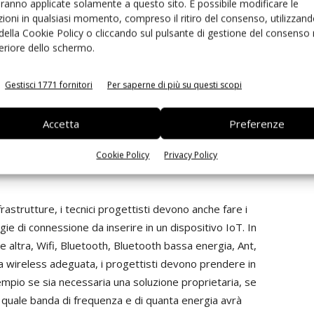
aranno applicate solamente a questo sito. È possibile modificare le
o a mano che aumentano i dispositivi collegati. Dal canto
ioni in qualsiasi momento, compreso il ritiro del consenso, utilizzand
o l’adozione dell’IPv6, un nuovo protocollo da 128 bit in
 della Cookie Policy o cliccando sul pulsante di gestione del consenso 
.000.000.000.000.000.000.000.000.000.000.000.000) di
feriore dello schermo.
o aiuterà a fornire abbastanza indirizzi per supportare
ni ‘smart dust’), ma offrirà anche una maggiore sicurezza
Gestisci 1771 fornitori
Per saperne di più su questi scopi
 numerosi vantaggi dell’IPv6, un rapporto di Google
ltre il 94% dell’intero traffico mondiale su Internet
Accetta
Preferenze
l successo della tecnologia dell’IoT, il tasso di adozione
Cookie Policy
Privacy Policy
rastrutture, i tecnici progettisti devono anche fare i
ie di connessione da inserire in un dispositivo IoT. In
altra, Wifi, Bluetooth, Bluetooth bassa energia, Ant,
a wireless adeguata, i progettisti devono prendere in
pio se sia necessaria una soluzione proprietaria, se
i quale banda di frequenza e di quanta energia avrà