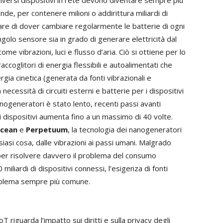
diversi dispositivi in rete devono diventare sempre più
nde, per contenere milioni o addirittura miliardi di
nsare di dover cambiare regolarmente le batterie di ogni
ngolo sensore sia in grado di generare elettricità dal
me vibrazioni, luci e flusso d’aria. Ciò si ottiene per lo
accoglitori di energia flessibili e autoalimentati che
rgia cinetica (generata da fonti vibrazionali e
necessità di circuiti esterni e batterie per i dispositivi
nanogeneratori è stato lento, recenti passi avanti
i dispositivi aumenta fino a un massimo di 40 volte.
cean
e
Perpetuum
, la tecnologia dei nanogeneratori
siasi cosa, dalle vibrazioni ai passi umani. Malgrado
 per risolvere davvero il problema del consumo
iliardi di dispositivi connessi, l’esigenza di fonti
problema sempre più comune.
oT riguarda l’impatto sui diritti e sulla privacy degli