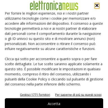
È un esempio dell’aspetto che avranno i controllori
distribuiti nelle fabbriche della prossima generazione.
Pocket IO (Fig. 2) è due volte e mezzo più piccolo della
Per fornire le migliori esperienze, noi e i nostri partner
utilizziamo tecnologie come i cookie per memorizzare e/o
precedente piattaforma Maxim per Micro Plc: un ingombro
accedere alle informazioni del dispositivo. Il consenso a queste
3
ridottissimo, di circa 160 cm
. Non solo il fattore di forma
tecnologie permetterà a noi e ai nostri partner di elaborare
totale di sistema è tra i più piccoli del settore, ma anche
dati personali come il comportamento durante la navigazione
l’impronta energetica di Pocket IO è diminuita del 30%,
o gli ID univoci su questo sito e di mostrare annunci (non)
personalizzati. Non acconsentire o ritirare il consenso può
grazie al fatto che i prodotti industrial power di Maxim
influire negativamente su alcune caratteristiche e funzioni.
hanno un’efficienza energetica superiore al 90%, ottenuta
sfruttando una tecnologia di processo analogico
Clicca qui sotto per acconsentire a quanto sopra o per fare
proprietaria. La configurazione flessibile di Pocket IO vanta
scelte dettagliate. Le tue scelte saranno applicate solamente a
questo sito. È possibile modificare le impostazioni in qualsiasi
oltre 30 I/O, che rendono possibile tanto l’automazione di
momento, compreso il ritiro del consenso, utilizzando i
fabbrica/processo per le catene di montaggio, quanto il
pulsanti della Cookie Policy o cliccando sul pulsante di gestione
controllo di altri sistemi quali robotica e domotica. Il fattore
del consenso nella parte inferiore dello schermo.
di forma e il profilo energetico di Pocket IO si devono a
poco più di 50 circuiti integrati Maxim collegati tra loro. La
Gestisci 1771 fornitori
Per saperne di più su questi scopi
programmazione di Pocket IO risulta semplificata dal
Accetta
ricorso all’ambiente di sviluppo integrato di Arduino, scelto