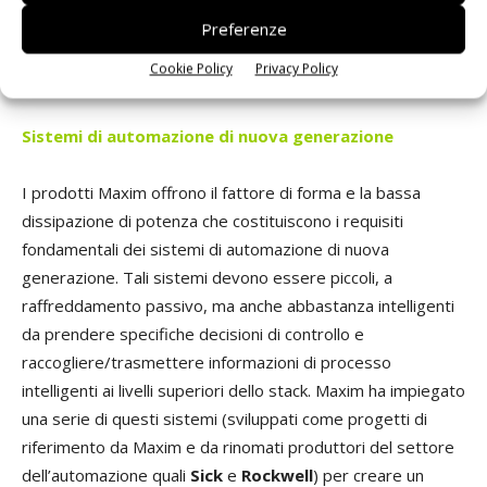
per la sua diffusione mondiale e per la compatibilità
Preferenze
agnostica del sistema operativo con piattaforme di calcolo
Cookie Policy
Privacy Policy
Windows, Mac e Linux.
Sistemi di automazione
di nuova generazione
I prodotti Maxim offrono il fattore di forma e la bassa
dissipazione di potenza che costituiscono i requisiti
fondamentali dei sistemi di automazione di nuova
generazione. Tali sistemi devono essere piccoli, a
raffreddamento passivo, ma anche abbastanza intelligenti
da prendere specifiche decisioni di controllo e
raccogliere/trasmettere informazioni di processo
intelligenti ai livelli superiori dello stack. Maxim ha impiegato
una serie di questi sistemi (sviluppati come progetti di
riferimento da Maxim e da rinomati produttori del settore
dell’automazione quali
Sick
e
Rockwell
) per creare un