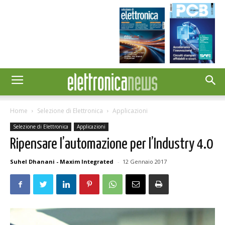
Home
Selezione di Elettronica
Applicazioni
Selezione di Elettronica
Applicazioni
Ripensare l’automazione per l’Industry 4.0
Suhel Dhanani - Maxim Integrated
-
12 Gennaio 2017