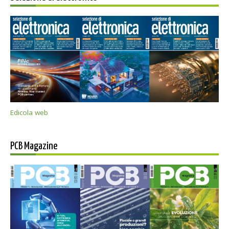
Edicola web
PCB Magazine