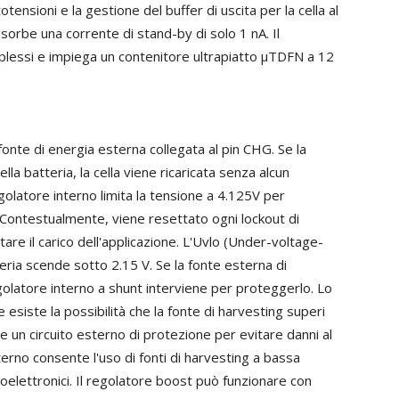
tensioni e la gestione del buffer di uscita per la cella al
ssorbe una corrente di stand-by di solo 1 nA. Il
mplessi e impiega un contenitore ultrapiatto µTDFN a 12
 fonte di energia esterna collegata al pin CHG. Se la
la batteria, la cella viene ricaricata senza alcun
golatore interno limita la tensione a 4.125V per
. Contestualmente, viene resettato ogni lockout di
re il carico dell'applicazione. L'Uvlo (Under-voltage-
teria scende sotto 2.15 V. Se la fonte esterna di
egolatore interno a shunt interviene per proteggerlo. Lo
esiste la possibilità che la fonte di harvesting superi
 un circuito esterno di protezione per evitare danni al
no consente l'uso di fonti di harvesting a bassa
oelettronici. Il regolatore boost può funzionare con