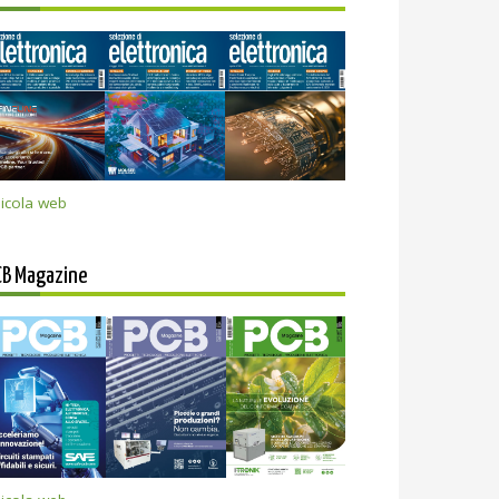
icola web
CB Magazine