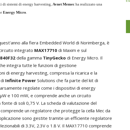
Ed
sti di sistemi di energy harvesting,
Avnet Memec
ha realizzato una
e
Energy Micro
.
quest'anno alla fiera Embedded World di Norimberga, è
circuito integrato
MAX17710
di Maxim e sul
840F32
della gamma
TinyGecko
di Energy Micro. Il
e integra tutte le funzioni di gestione
oni di energy harvesting, compresa la ricarica e la
di
Infinite Power
Solutions che fa parte del kit di
scarsamente regolate come i dispositivi di energy
a 1 µW e 100 mW, e comprende anche un circuito
 fonte di soli 0,75 V. La scheda di valutazione del
 comprende un regolatore che protegge la cella Mec da
'applicazione sono gestite tramite un efficiente regolatore
elezionabili di 3.3V, 2.3V o 1.8 V. Il MAX17710 comprende