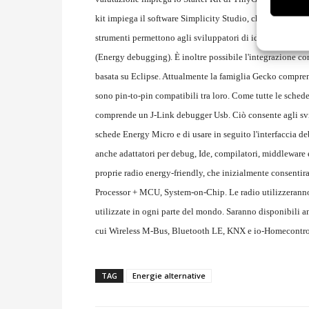
kit impiega il software Simplicity Studio, che consente tra
strumenti permettono agli sviluppatori di identificare ed
(Energy debugging). È inoltre possibile l'integrazione 
basata su Eclipse. Attualmente la famiglia Gecko comprend
sono pin-to-pin compatibili tra loro. Come tutte le sc
comprende un J-Link debugger Usb. Ciò consente agli svi
schede Energy Micro e di usare in seguito l'interfaccia 
anche adattatori per debug, Ide, compilatori, middleware
proprie radio energy-friendly, che inizialmente consent
Processor + MCU, System-on-Chip. Le radio utilizzerann
utilizzate in ogni parte del mondo. Saranno disponibili anc
cui Wireless M-Bus, Bluetooth LE, KNX e io-Homecontrol
TAG
Energie alternative