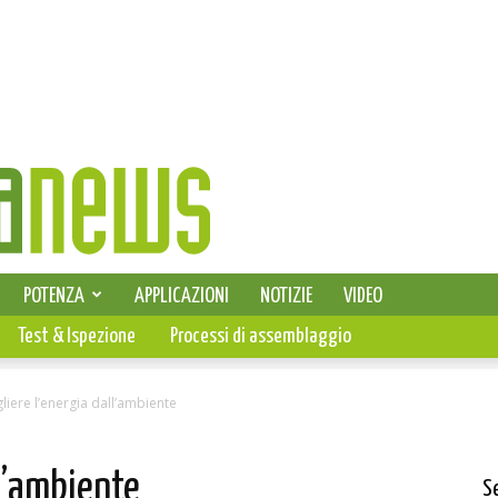
SELEZIONE DI ELETTRONICA
POTENZA
APPLICAZIONI
NOTIZIE
VIDEO
PCB
Test & Ispezione
Processi di assemblaggio
liere l’energia dall’ambiente
ll’ambiente
S