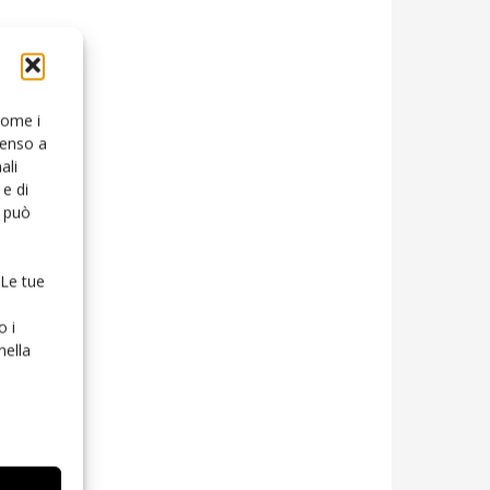
 come i
senso a
ali
e di
o può
 Le tue
o i
nella