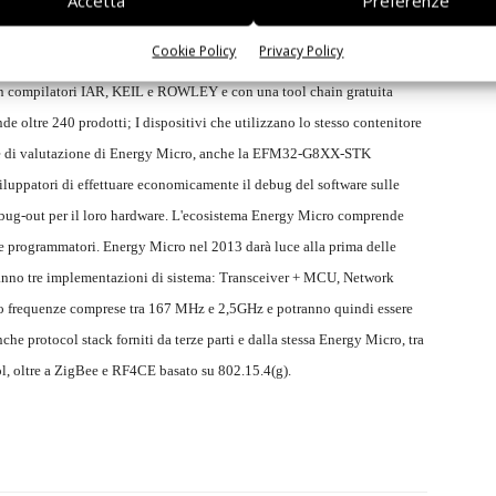
Accetta
Preferenze
 l'altro un link diretto agli “Energy aware tool” integrati. Questi
Cookie Policy
Privacy Policy
 eliminare ogni punto debole di natura energetica nel loro software
con compilatori IAR, KEIL e ROWLEY e con una tool chain gratuita
e oltre 240 prodotti; I dispositivi che utilizzano lo stesso contenitore
hede di valutazione di Energy Micro, anche la EFM32-G8XX-STK
luppatori di effettuare economicamente il debug del software sulle
debug-out per il loro hardware. L'ecosistema Energy Micro comprende
 e programmatori. Energy Micro nel 2013 darà luce alla prima delle
iranno tre implementazioni di sistema: Transceiver + MCU, Network
o frequenze comprese tra 167 MHz e 2,5GHz e potranno quindi essere
he protocol stack forniti da terze parti e dalla stessa Energy Micro, tra
, oltre a ZigBee e RF4CE basato su 802.15.4(g).