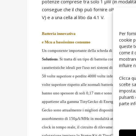
potenze comprese tra solo 1 µW (in modalità
consegue che il chip può fornire oltre 20 mA
V) e a una cella al litio da 4.1 V.
Per forni
Batteria innovativa
cookie p
e Mcu a bassissimo consumo
queste t
Un componente importante della scheda di valutazione
come il 
mostrare
Solutions
. Si tratta di un tipo di batteria completamente n
influire
caratteristiche ideali per l'uso nei sistemi di energy harves
50 volte superiore e perdite 4000 volte inferiori rispetto 
Clicca q
scelte s
volte superiore rispetto alle normali batterie ricaricabili
impostaz
hanno uno spessore di soli 0,17 mm e sono flessibili. La 
pulsanti
appartiene alla gamma TinyGecko di Energy Micro. Basati
parte in
Gecko sono attualmente i migliori dispositivi disponibil
assorbimento di 150µA/MHz in modalità attiva e di 900nA
clock in tempo reale, il circuito di rilevamento del brown
valutazione impiega lo Starter Kit di TinyGecko (EFM