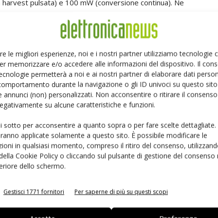
 harvest pulsata) e 100 mW (conversione continua). Ne
 (80mW), se abbinato a una fonte harvesting adatta (0,8
re le migliori esperienze, noi e i nostri partner utilizziamo tecnologie
er memorizzare e/o accedere alle informazioni del dispositivo. Il con
ecnologie permetterà a noi e ai nostri partner di elaborare dati person
 del MAX17710 è la
Micro Energy Cell Thinergy
di
Infinite Power
comportamento durante la navigazione o gli ID univoci su questo sito 
 annunci (non) personalizzati. Non acconsentire o ritirare il consens
uovo, a stato solido, con una durata pari all'intera vita del sistema e
 negativamente su alcune caratteristiche e funzioni.
ting. Può trattare alti valori di corrente e offre una densità di potenza
ai supercondensatori; inoltre sopporta un numero di cicli di ricarica 100
ui sotto per acconsentire a quanto sopra o per fare scelte dettagliate.
aranno applicate solamente a questo sito. È possibile modificare le
. Le Mec
(Micro Energy Cell)
inoltre, sono estremamente compatte,
ioni in qualsiasi momento, compreso il ritiro del consenso, utilizzand
Mcu utilizzata nella piattaforma di valutazione per energy harvesting
 della Cookie Policy o cliccando sul pulsante di gestione del consenso 
 su un core Arm Cortex-M3 altamente efficiente, i microcontrollori
feriore dello schermo.
i sul mercato dal punto di vista del consumo energetico. Offrono un
 in modalità “deep sleep” (EM2), nella quale rimangono attivi il
Gestisci 1771 fornitori
Per saperne di più su questi scopi
out, il reset power-on, la Ram e la Cpu retention. La piattaforma di
32-G8XX-STK), che comprende un microcontrollore EFM32TG840F32. Il