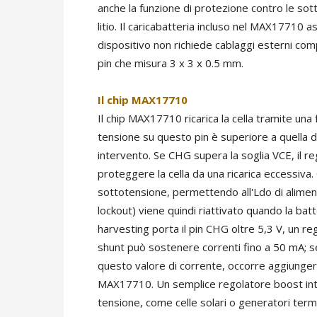
anche la funzione di protezione contro le sotto
litio. Il caricabatteria incluso nel MAX17710 a
dispositivo non richiede cablaggi esterni co
pin che misura 3 x 3 x 0.5 mm.
Il chip MAX17710
Il chip MAX17710 ricarica la cella tramite una
tensione su questo pin è superiore a quella del
intervento. Se CHG supera la soglia VCE, il re
proteggere la cella da una ricarica eccessiva
sottotensione, permettendo all'Ldo di alimenta
lockout) viene quindi riattivato quando la bat
harvesting porta il pin CHG oltre 5,3 V, un r
shunt può sostenere correnti fino a 50 mA; se 
questo valore di corrente, occorre aggiungere
MAX17710. Un semplice regolatore boost inter
tensione, come celle solari o generatori term