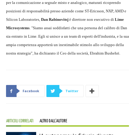
per la comunicazione a segnale misto e analogico, maturati ricoprendo
posizioni di responsabilità presso aziende come ST-Ericsson, NXP, AMD e
Silicon Laboratories,
Dan Rabinovitsj
è direttore non esecutivo di
Lime
Microsystems
. "Siamo assai soddisfatti che una persona del calibro di Dan
sia entrato in Lime. Egli si unisce a un team di esperti dell'industria, e la sua
ampia competenza apporterà un inestimabile stimolo allo sviluppo della
nostra strategia”, ha dichiarato il Ceo della società, Ebrahim Bushehri.
Facebook
Twitter
ARTICOLI CORRELATI
ALTRO DALL'AUTORE