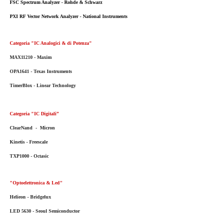
FSC Spectrum Analyzer - Rohde & Schwarz
PXI RF Vector Network Analyzer - National Instruments
Categoria "IC Analogici & di Potenza"
MAX11210 - Maxim
OPA1641 - Texas Instruments
TimerBlox - Linear Technology
Categoria "IC Digitali”
ClearNand - Micron
Kinetis - Freescale
TXP1000 - Octasic
"Optoelettronica & Led"
Helieon - Bridgelux
LED 5630 - Seoul Semiconductor