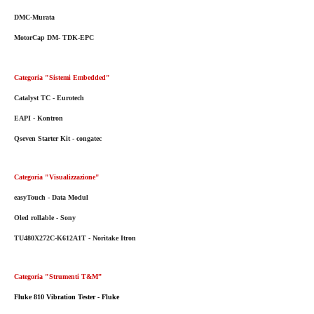
DMC-Murata
MotorCap DM- TDK-EPC
Categoria "Sistemi Embedded"
Catalyst TC - Eurotech
EAPI - Kontron
Qseven Starter Kit - congatec
Categoria "Visualizzazione"
easyTouch - Data Modul
Oled rollable - Sony
TU480X272C-K612A1T - Noritake Itron
Categoria "Strumenti T&M”
Fluke 810 Vibration Tester - Fluke