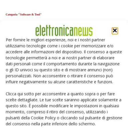
Categoria "Software & Tool"
Edi System 9.1 - Cadence
Calibre InRoute - Mentor Graphics
Per fornire le migliori esperienze, noi e i nostri partner
Webench Fpga Power Architect - National Semiconductor
utilizziamo tecnologie come i cookie per memorizzare e/o
accedere alle informazioni del dispositivo. Il consenso a queste
Categoria "Sensori integrati"
tecnologie permetterà a noi e ai nostri partner di elaborare
dati personali come il comportamento durante la navigazione
AIS1xxxDS - STMicroelectronics
o gli ID univoci su questo sito e di mostrare annunci (non)
AS540x - austriamicrosystems
personalizzati. Non acconsentire o ritirare il consenso può
influire negativamente su alcune caratteristiche e funzioni.
Xtrinsic MAG3110 - Freescale
Clicca qui sotto per acconsentire a quanto sopra o per fare
scelte dettagliate. Le tue scelte saranno applicate solamente a
questo sito. È possibile modificare le impostazioni in qualsiasi
momento, compreso il ritiro del consenso, utilizzando i
Facebook
Twitter
pulsanti della Cookie Policy o cliccando sul pulsante di gestione
del consenso nella parte inferiore dello schermo.