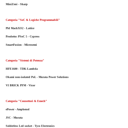
MiniZeni - Sharp
Categoria "SoC & Logiche Programmabili"
Pld MachXO2 - Lattice
Prodotto: PSoC 5 - Cypress
SmartFusion - Microsemi
Categoria "Sistemi di Potenza"
HFE1600 - TDK-Lambda
Okami non-isolated PoL - Murata Power Solutions
VI BRICK PFM - Vicor
Categoria "Connettori & Emech"
ePower - Amphenol
JSC - Murata
Solderless Led socket - Tyco Electronics