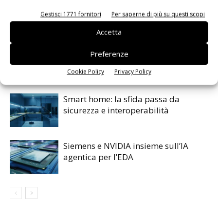
Gestisci 1771 fornitori
Per saperne di più su questi scopi
ARTICOLI CORRELATI
ALTRO DALL'AUTORE
Accetta
IA autonoma: la fiducia diventa
Preferenze
decisiva
Cookie Policy
Privacy Policy
Smart home: la sfida passa da
sicurezza e interoperabilità
Siemens e NVIDIA insieme sull’IA
agentica per l’EDA