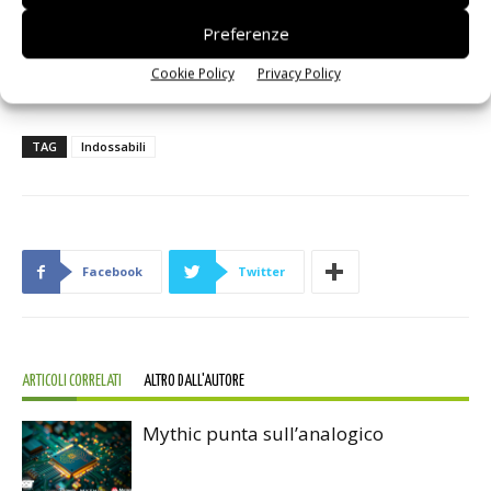
immaginazione e continuare a creare progetti avanzati di
Preferenze
elettronica futuristica, piuttosto che rimanere impigliato
Cookie Policy
Privacy Policy
nella complessità del back-end.
TAG
Indossabili
Facebook
Twitter
ARTICOLI CORRELATI
ALTRO DALL'AUTORE
Mythic punta sull’analogico