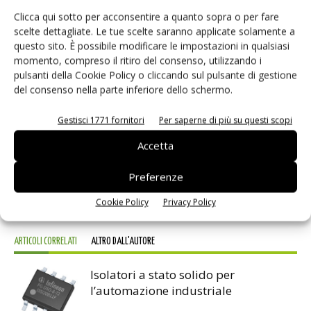
simulazione termica della soluzione che comprende il
Clicca qui sotto per acconsentire a quanto sopra o per fare
scelte dettagliate. Le tue scelte saranno applicate solamente a
Mosfet, in modo da verificare le caratteristiche termiche
questo sito. È possibile modificare le impostazioni in qualsiasi
del progetto finale. Anche in questo caso, quando il
momento, compreso il ritiro del consenso, utilizzando i
progetto è completato, viene generato un rapporto che
pulsanti della Cookie Policy o cliccando sul pulsante di gestione
raccoglie tutte le informazioni utili.
del consenso nella parte inferiore dello schermo.
Gestisci 1771 fornitori
Per saperne di più su questi scopi
Accetta
Facebook
Twitter
Preferenze
Cookie Policy
Privacy Policy
ARTICOLI CORRELATI
ALTRO DALL'AUTORE
Isolatori a stato solido per
l’automazione industriale