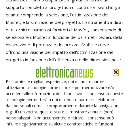
supporto completo ai progettisti di controllori switching, in
quanto comprende la selezione, l'ottimizzazione del
Mosfet, e la simulazione del progetto. Lo strumento indica i
dati tecnici di numerosi fornitori di Mosfet, consentendo di
selezionare il Mosfet in funzione dei parametri tecnici, della
dissipazione di potenza e del prezzo. Grafici e curve
offrono una visione dell'impatto dell'ottimizzazione del
progetto in funzione dell'efficienza e delle dimensioni nelle
varie condizioni operative. Il progettista può analizzare la
dissipazione di potenza del Mosfet a differenti frequenze,
Per fornire le migliori esperienze, noi e i nostri partner
efficienze e dimensioni, ed anche in funzione delle gamme
utilizziamo tecnologie come i cookie per memorizzare e/o
operative della corrente di uscita e della tensione di
accedere alle informazioni del dispositivo. Il consenso a queste
ingresso. Dopo aver scelto ed ottimizzato il Mosfet,
tecnologie permetterà a noi e ai nostri partner di elaborare
l'ambiente di progettazione Webench di National consente
dati personali come il comportamento durante la navigazione
o gli ID univoci su questo sito e di mostrare annunci (non)
di effettuare una simulazione elettrica del comportamento
personalizzati. Non acconsentire o ritirare il consenso può
dinamico dell'intero circuito sia nel dominio della frequenza
influire negativamente su alcune caratteristiche e funzioni.
che del tempo. Il progettista può poi eseguire una