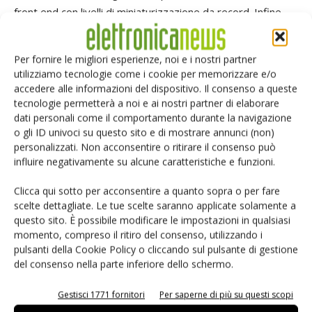
front end con livelli di miniaturizzazione da record. Infine,
l'esperienza Microsemi si declina anche nel settore degli
amplificatori e dei moduli Rf, dove la società offre una serie
Per fornire le migliori esperienze, noi e i nostri partner
di amplificatori con caratteristiche di potenza d'uscita e di
utilizziamo tecnologie come i cookie per memorizzare e/o
efficienza al vertice del mercato.
accedere alle informazioni del dispositivo. Il consenso a queste
tecnologie permetterà a noi e ai nostri partner di elaborare
dati personali come il comportamento durante la navigazione
TAG
Fpga & Dsp
o gli ID univoci su questo sito e di mostrare annunci (non)
personalizzati. Non acconsentire o ritirare il consenso può
influire negativamente su alcune caratteristiche e funzioni.
Clicca qui sotto per acconsentire a quanto sopra o per fare
scelte dettagliate. Le tue scelte saranno applicate solamente a
Facebook
Twitter
questo sito. È possibile modificare le impostazioni in qualsiasi
momento, compreso il ritiro del consenso, utilizzando i
pulsanti della Cookie Policy o cliccando sul pulsante di gestione
del consenso nella parte inferiore dello schermo.
ARTICOLI CORRELATI
ALTRO DALL'AUTORE
Gestisci 1771 fornitori
Per saperne di più su questi scopi
Renesas lancia la piattaforma