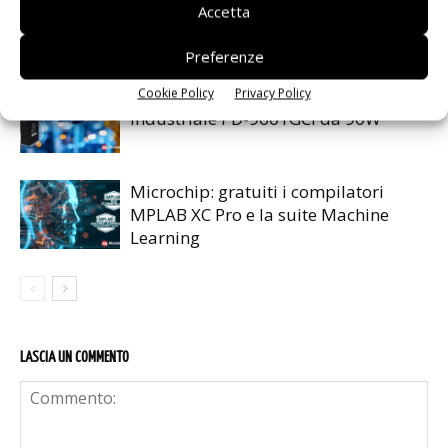
Accetta
MRDIMM Gen 3
Preferenze
Cookie Policy
Privacy Policy
Microchip lancia il midspan PoE
industriale PD-9601GCI da 90W
Microchip: gratuiti i compilatori
MPLAB XC Pro e la suite Machine
Learning
LASCIA UN COMMENTO