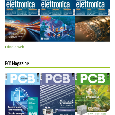
Edicola web
PCB Magazine