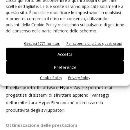
Clicca qui sotto per acconsentire a quanto sopra o per fare
nome di ottimizzazione del progetto. Nel caso
scelte dettagliate. Le tue scelte saranno applicate solamente a
dell’architettura HyperFlex, questo processo è chiamato
questo sito. È possibile modificare le impostazioni in qualsiasi
momento, compreso il ritiro del consenso, utilizzando i
Hyper-Optimization poichè gli Hyper-Register
pulsanti della Cookie Policy o cliccando sul pulsante di gestione
"trasferiscono" i vantaggi propri delle tecniche di Hyper-
del consenso nella parte inferiore dello schermo.
Retiming e Hyper-Pipelining ai percorsi di tipo feed-
forward o di pre-elaborazione. Al fine di sfruttare appieno i
Gestisci 1771 fornitori
Per saperne di più su questi scopi
vantaggi derivati dal miglioramento delle prestazioni
Accetta
ottenibili con l’architettura Hyper-Flex e gli Hyper-Register
è indispensabile far ricorso a una tool chain ottimizzata. Per
Preferenze
questo motivo Altera ha sviluppato un nuovo set di tool
Cookie Policy
Privacy Policy
che sono integrati nel software di progettazione
Quartus
II
della società. Il software Hyper-Aware permette ai
progettisti di sistemi di sfruttare appieno i vantaggi
dell’architettura HyperFlex nonché ottimizzare la
produttività degli sviluppatori.
Ottimizzazione delle prestazioni