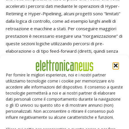
accelerati i percorsi dati mediante le operazioni di Hyper-
Retiming e Hyper-Pipelining, alcuni progetti sono "limitati"
dalla logica di controllo, come ad esempio lunghi anelli di
retroazione e macchine a stati. Per conseguire maggiori
prestazioni è necessario eseguire una “riorganizzazione” di
queste sezioni logiche utilizzando percorsi di pre-
elaborazione o di tipo feed-forward (diretti, quindi senza
retroazione) equivalenti dal punto di vista funzionale al
posto di lunghi percorsi di retroazione di natura
combinatoria. In funzione del tipo di progetto preso in
Per fornire le migliori esperienze, noi e i nostri partner
utilizziamo tecnologie come i cookie per memorizzare e/o
considerazione, l’operazione di Hyper-Optimization
accedere alle informazioni del dispositivo. Il consenso a queste
richiede uno sforzo leggermente superiore: in ogni caso è
tecnologie permetterà a noi e ai nostri partner di elaborare
possibile ottenere un incremento in termini di prestazioni
dati personali come il comportamento durante la navigazione
di un fattore pari a 2 (o anche superiore) con i dispositivi
o gli ID univoci su questo sito e di mostrare annunci (non)
della serie Stratix 10 (sempre rispetto agli Fpga ad alte
personalizzati. Non acconsentire o ritirare il consenso può
influire negativamente su alcune caratteristiche e funzioni.
prestazioni della generazione precedente). Nelle
architetture di tipo tradizionale questo processo va sotto il