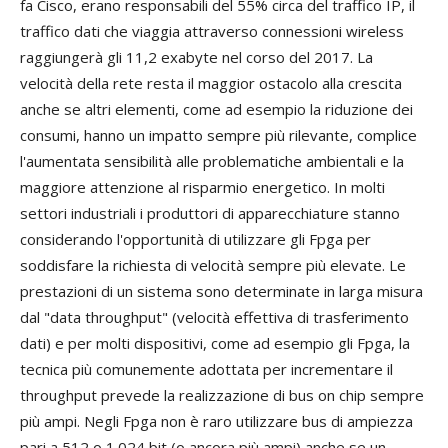
fa Cisco, erano responsabili del 55% circa del traffico IP, il
traffico dati che viaggia attraverso connessioni wireless
raggiungerà gli 11,2 exabyte nel corso del 2017. La
velocità della rete resta il maggior ostacolo alla crescita
anche se altri elementi, come ad esempio la riduzione dei
consumi, hanno un impatto sempre più rilevante, complice
l'aumentata sensibilità alle problematiche ambientali e la
maggiore attenzione al risparmio energetico. In molti
settori industriali i produttori di apparecchiature stanno
considerando l'opportunità di utilizzare gli Fpga per
soddisfare la richiesta di velocità sempre più elevate. Le
prestazioni di un sistema sono determinate in larga misura
dal "data throughput" (velocità effettiva di trasferimento
dati) e per molti dispositivi, come ad esempio gli Fpga, la
tecnica più comunemente adottata per incrementare il
throughput prevede la realizzazione di bus on chip sempre
più ampi. Negli Fpga non è raro utilizzare bus di ampiezza
pari a 512 o 1.024 bit (o ancora più ampi) anche se un