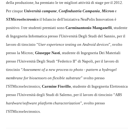
della produzione, ha premiato le tre migliori attività di stage per il 2012.
Per cinque
Università campane
,
Confindustria Campania
,
Micron
e
STMicroelectronics
il bilancio dell'iniziativa NeaPolis Innovation è
positivo. I tre studenti premiati sono
Carminantonio Manganelli
, studente
di Ingegneria Informatica presso l'Università Degli Studi del Sannio, per il
lavoro di tirocinio “
User experience testing on Android devices
”, svolto
presso la Micron;
Giuseppe Nasti
, studente di Ingegneria Dei Materiali
presso l'Università Degli Studi “Federico II” di Napoli, per il lavoro di
tirocinio “
Assessment of a new process to photo - pattern a hydrogel
membrane for biosensors on flexible substrate
” svolto presso
l'STMicroelectronics;
Carmine Fiorillo
, studente di Ingegneria Elettronica
presso l'Università degli Studi di Salerno, per il lavoro di tirocinio “
ABS
hardware/software platform characterization
”, svolto presso
l'STMicroelectronics.