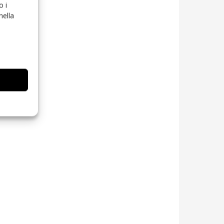
o i
nella