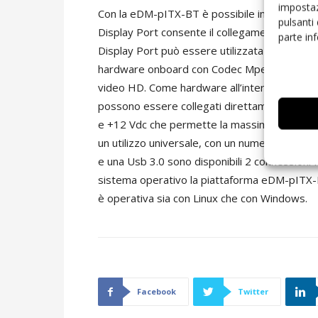
impostaz
Con la eDM-pITX-BT è possibile interfacciar
pulsanti
Display Port consente il collegamento a un di
parte in
Display Port può essere utilizzata a scopo di
hardware onboard con Codec Mpeg2, H.264 Mv
video HD. Come hardware all’interno della sche
possono essere collegati direttamente e sen
e +12 Vdc che permette la massima flessibili
un utilizzo universale, con un numero insolita
e una Usb 3.0 sono disponibili 2 connessioni M
sistema operativo la piattaforma eDM-pITX-BT
è operativa sia con Linux che con Windows.
Facebook
Twitter