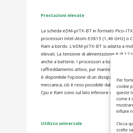
Prestazioni elevate
La scheda eDM-pITX-BT in formato Pico-ITX 
processori Intel-Atom-E3815 (1,46 GHz) o Ce
Ram a bordo. L’eDM-pITX-BT si adatta a moltepli
elevati. La tensione di alimentazione è di 12
anche a batterie. I processori a bordo sono
raffreddamento attivo, pur mantenendo una gr
è disponibile l’opzione di un dissipatore passi
Per forni
meccanica; ciò è reso possibile dal design del
cookie p
queste t
Cpu e Ram sono sul lato inferiore della sched
come il 
mostrare
influire
Utilizzo universale
Clicca q
scelte s