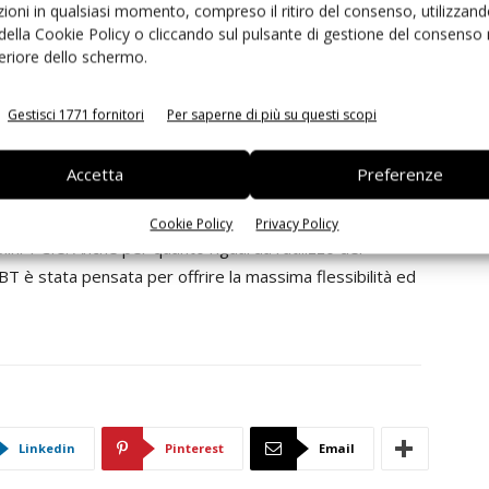
ioni in qualsiasi momento, compreso il ritiro del consenso, utilizzand
e due monitor contemporaneamente. L’interfaccia
 della Cookie Policy o cliccando sul pulsante di gestione del consenso 
splay Lcd con una risoluzione fino a 2560x1600 pixel e la
feriore dello schermo.
 controllo o diagnostica del sistema. L'accelerazione
c consente una riproduzione fluida dei contenuti
Gestisci 1771 fornitori
Per saperne di più su questi scopi
da è anche disponibile l’Intel HD Audio. Tutti i display
za hardware aggiuntivo grazie ad un’alimentazione a +5
Accetta
Preferenze
tà. Lo sviluppo della eDM-pITX-BT è stato previsto per
mente elevato di interfacce I/O: oltre a 3 uscite Usb 2.0
Cookie Policy
Privacy Policy
ini-PCIe. Anche per quanto riguarda l’utilizzo del
 è stata pensata per offrire la massima flessibilità ed
Linkedin
Pinterest
Email