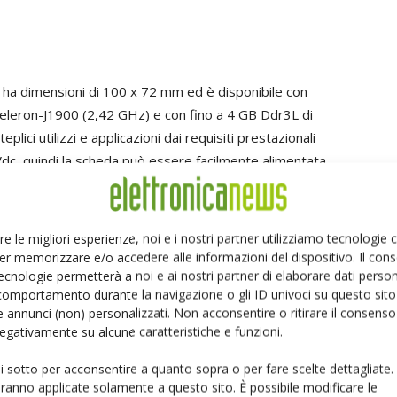
ha dimensioni di 100 x 72 mm ed è disponibile con
leron-J1900 (2,42 GHz) e con fino a 4 GB Ddr3L di
ci utilizzi e applicazioni dai requisiti prestazionali
 Vdc, quindi la scheda può essere facilmente alimentata
 a basso consumo energetico e non necessitano di
ande potenza di calcolo. Per la dissipazione del calore
vo o si può collegare la scheda al telaio della propria
re le migliori esperienze, noi e i nostri partner utilizziamo tecnologie
la board, poiché tutte le fonti di calore primarie come
er memorizzare e/o accedere alle informazioni del dispositivo. Il con
ecnologie permetterà a noi e ai nostri partner di elaborare dati person
a.
comportamento durante la navigazione o gli ID univoci su questo sito 
 annunci (non) personalizzati. Non acconsentire o ritirare il consens
 negativamente su alcune caratteristiche e funzioni.
ui sotto per acconsentire a quanto sopra o per fare scelte dettagliate.
aranno applicate solamente a questo sito. È possibile modificare le