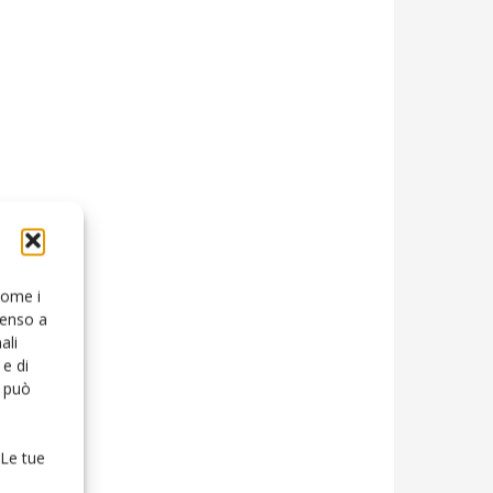
 come i
senso a
ali
e di
o può
 Le tue