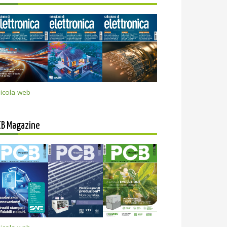
icola web
CB Magazine