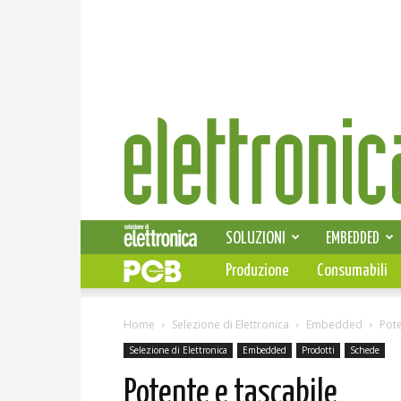
Elettronica
News
SOLUZIONI
EMBEDDED
Produzione
Consumabili
Home
Selezione di Elettronica
Embedded
Pote
Selezione di Elettronica
Embedded
Prodotti
Schede
Potente e tascabile