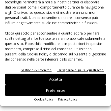
tecnologie permetterà a noi e ai nostri partner di elaborare
Facebook
Twitter
dati personali come il comportamento durante la navigazione
o gli ID univoci su questo sito e di mostrare annunci (non)
personalizzati. Non acconsentire o ritirare il consenso può
influire negativamente su alcune caratteristiche e funzioni.
ARTICOLI CORRELATI
ALTRO DALL'AUTORE
Clicca qui sotto per acconsentire a quanto sopra o per fare
scelte dettagliate. Le tue scelte saranno applicate solamente a
Renesas lancia la piattaforma
questo sito. È possibile modificare le impostazioni in qualsiasi
MRDIMM Gen 3
momento, compreso il ritiro del consenso, utilizzando i
pulsanti della Cookie Policy o cliccando sul pulsante di gestione
del consenso nella parte inferiore dello schermo.
Microchip lancia il midspan PoE
Gestisci 1771 fornitori
Per saperne di più su questi scopi
industriale PD-9601GCI da 90W
Accetta
Microchip: gratuiti i compilatori
Preferenze
MPLAB XC Pro e la suite Machine
Cookie Policy
Privacy Policy
Learning