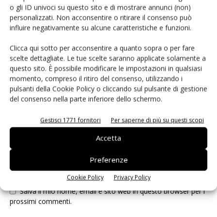
LASCIA UN COMMENTO
o gli ID univoci su questo sito e di mostrare annunci (non)
personalizzati. Non acconsentire o ritirare il consenso può
influire negativamente su alcune caratteristiche e funzioni.
Clicca qui sotto per acconsentire a quanto sopra o per fare
scelte dettagliate. Le tue scelte saranno applicate solamente a
questo sito. È possibile modificare le impostazioni in qualsiasi
momento, compreso il ritiro del consenso, utilizzando i
pulsanti della Cookie Policy o cliccando sul pulsante di gestione
del consenso nella parte inferiore dello schermo.
Gestisci 1771 fornitori
Per saperne di più su questi scopi
Accetta
Preferenze
Cookie Policy
Privacy Policy
Salva il mio nome, email e sito web in questo browser per i
prossimi commenti.