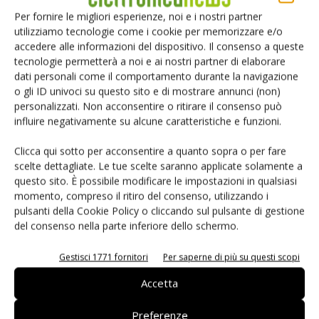
Per fornire le migliori esperienze, noi e i nostri partner
utilizziamo tecnologie come i cookie per memorizzare e/o
TAG
Nordson EFD
PICO® XP
accedere alle informazioni del dispositivo. Il consenso a queste
tecnologie permetterà a noi e ai nostri partner di elaborare
dati personali come il comportamento durante la navigazione
o gli ID univoci su questo sito e di mostrare annunci (non)
personalizzati. Non acconsentire o ritirare il consenso può
influire negativamente su alcune caratteristiche e funzioni.
Facebook
Twitter
Clicca qui sotto per acconsentire a quanto sopra o per fare
scelte dettagliate. Le tue scelte saranno applicate solamente a
questo sito. È possibile modificare le impostazioni in qualsiasi
momento, compreso il ritiro del consenso, utilizzando i
ARTICOLI CORRELATI
ALTRO DALL'AUTORE
pulsanti della Cookie Policy o cliccando sul pulsante di gestione
del consenso nella parte inferiore dello schermo.
Elettronica marina: l’assemblaggio
delle schede elettroniche con la
Gestisci 1771 fornitori
Per saperne di più su questi scopi
tecnologia SMD
Accetta
Filtro di rete: l’invisibile custode
dell’efficienza
Preferenze