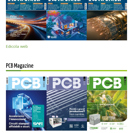
Edicola web
PCB Magazine