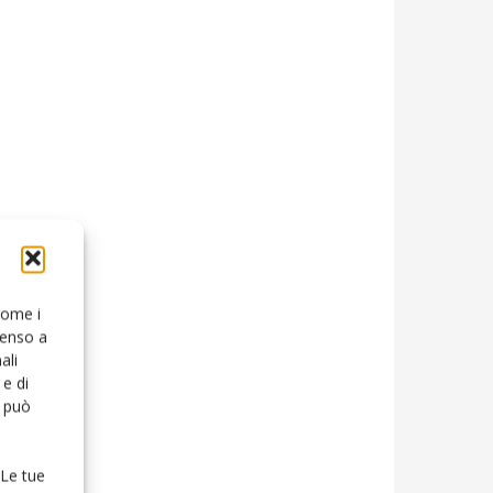
 come i
senso a
ali
e di
o può
 Le tue