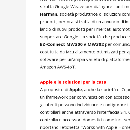
sfrutta Google Weave per dialogare con il m
Harman
, società produttrice di soluzioni co
prodotti; per ora si tratta di un annuncio di 
lancio di nuovi prodotti per i mercati autom
supportare Google. La società, che produce s
EZ-Connect MW300
e
MW302
per comunica
costituita da Mcu altamente ottimizzati per ap
software per un’ampia varietà di piattafor
Amazon AWS-IoT.
Apple e le soluzioni per la casa
A proposito di
Apple
, anche la società di Cu
un framework per comunicazioni con accessor
gli utenti possono individuare e configurare i
controllarli anche attraverso l’interfaccia Sir
controllare accessori domestici come luci, se
riportano l'etichetta "Works with Apple Home