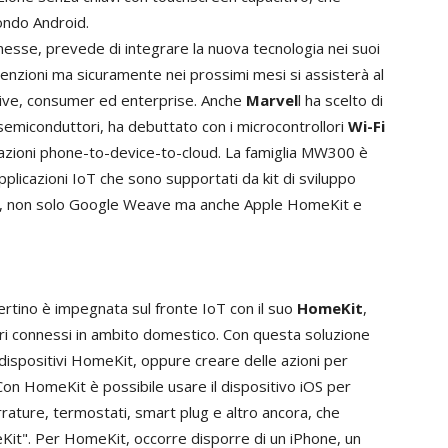
ondo Android.
nnesse, prevede di integrare la nuova tecnologia nei suoi
intenzioni ma sicuramente nei prossimi mesi si assisterà al
otive, consumer ed enterprise. Anche
Marvel
l ha scelto di
emiconduttori, ha debuttato con i microcontrollori
Wi-Fi
zioni phone-to-device-to-cloud. La famiglia MW300 è
plicazioni IoT che sono supportati da kit di sviluppo
me, non solo Google Weave ma anche Apple HomeKit e
pertino è impegnata sul fronte IoT con il suo
HomeKit
,
i connessi in ambito domestico. Con questa soluzione
 dispositivi HomeKit, oppure creare delle azioni per
i. Con HomeKit è possibile usare il dispositivo iOS per
rrature, termostati, smart plug e altro ancora, che
Kit". Per HomeKit, occorre disporre di un iPhone, un