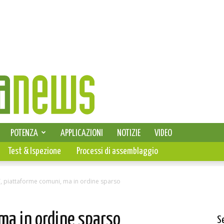
SELEZIONE DI ELETTRONICA
POTENZA
APPLICAZIONI
NOTIZIE
VIDEO
PCB
Test & Ispezione
Processi di assemblaggio
T, piattaforme comuni, ma in ordine sparso
 ma in ordine sparso
S