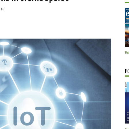
016
Ed
P