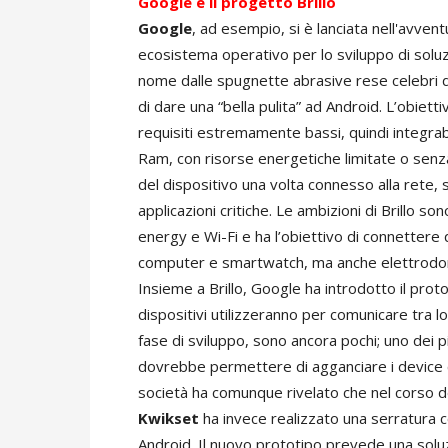
Google e il progetto Brillo
Google
, ad esempio, si è lanciata nell'avven
ecosistema operativo per lo sviluppo di soluzio
nome dalle spugnette abrasive rese celebri da
di dare una “bella pulita” ad Android. L’obiet
requisiti estremamente bassi, quindi integrabile
Ram, con risorse energetiche limitate o senza
del dispositivo una volta connesso alla rete, s
applicazioni critiche. Le ambizioni di Brillo 
energy e Wi-Fi e ha l’obiettivo di connettere 
computer e smartwatch, ma anche elettrodomes
Insieme a Brillo, Google ha introdotto il prot
dispositivi utilizzeranno per comunicare tra lor
fase di sviluppo, sono ancora pochi; uno dei p
dovrebbe permettere di agganciare i device
società ha comunque rivelato che nel corso d
Kwikset
ha invece realizzato una serratura
Android. Il nuovo prototipo prevede una solu