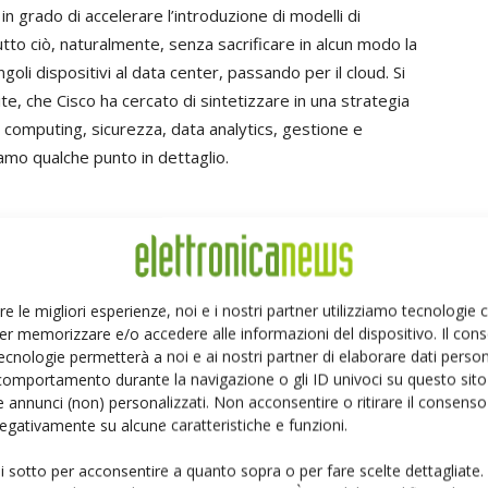
, in grado di accelerare l’introduzione di modelli di
tto ciò, naturalmente, senza sacrificare in alcun modo la
goli dispositivi al data center, passando per il cloud. Si
e, che Cisco ha cercato di sintetizzare in una strategia
og computing, sicurezza, data analytics, gestione e
mo qualche punto in dettaglio.
tà di rete rappresenta un prerequisito fondamentale per
à di un’infrastruttura di calcolo distribuita per l’analisi dei
mente informazioni utili dalle connessioni. Cisco
re le migliori esperienze, noi e i nostri partner utilizziamo tecnologie
eati da applicazioni IoT sarà processato secondo questo
er memorizzare e/o accedere alle informazioni del dispositivo. Il con
uting. Qui subentra uno dei temi permeanti non solo
ecnologie permetterà a noi e ai nostri partner di elaborare dati person
comportamento durante la navigazione o gli ID univoci su questo sito 
oT: la sicurezza. Il concetto di sicurezza IoT unifica la
 annunci (non) personalizzati. Non acconsentire o ritirare il consens
operativi e migliorando la protezione degli asset fisici e
 negativamente su alcune caratteristiche e funzioni.
IoT, deve garantire sicurezza totale. Che si tratti di un
zione industriale, di una presa intelligente o di un
ui sotto per acconsentire a quanto sopra o per fare scelte dettagliate.