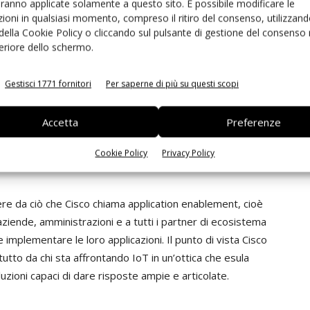
aranno applicate solamente a questo sito. È possibile modificare le
 una catena che non ammette anelli deboli.
ioni in qualsiasi momento, compreso il ritiro del consenso, utilizzand
 della Cookie Policy o cliccando sul pulsante di gestione del consenso 
feriore dello schermo.
le: senza un’infrastruttura per implementare la parte di
ità in ambienti multivendor e multipiattaforma, sarebbe
Gestisci 1771 fornitori
Per saperne di più su questi scopi
siness. Tutto questo, considerando che il volume
a maggiore disponibilità di soluzioni di gestione e
Accetta
Preferenze
nzioni separate, così da fornire un sistema protetto e
Cookie Policy
Privacy Policy
re da ciò che Cisco chiama application enablement, cioè
ziende, amministrazioni e a tutti i partner di ecosistema
 implementare le loro applicazioni. Il punto di vista Cisco
to da chi sta affrontando IoT in un’ottica che esula
uzioni capaci di dare risposte ampie e articolate.