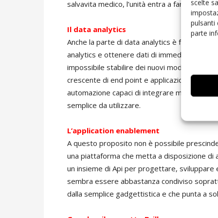
scelte s
salvavita medico, l’unità entra a far parte di
impostaz
pulsanti
Il data analytics
parte in
Anche la parte di data analytics è fondamenta
analytics e ottenere dati di immediata fruibil
impossibile stabilire dei nuovi modelli di bu
crescente di end point e applicazioni implica l
automazione capaci di integrare molteplici fu
semplice da utilizzare.
L’application enablement
A questo proposito non è possibile prescinde
una piattaforma che metta a disposizione di a
un insieme di Api per progettare, sviluppare e
sembra essere abbastanza condiviso soprattut
dalla semplice gadgettistica e che punta a sol