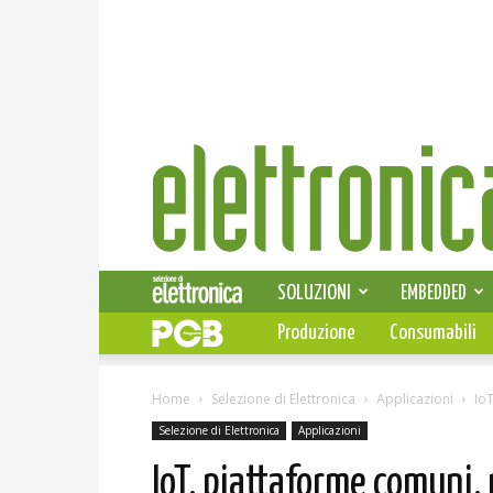
Elettronica
News
SOLUZIONI
EMBEDDED
Produzione
Consumabili
Home
Selezione di Elettronica
Applicazioni
Io
Selezione di Elettronica
Applicazioni
IoT, piattaforme comuni,