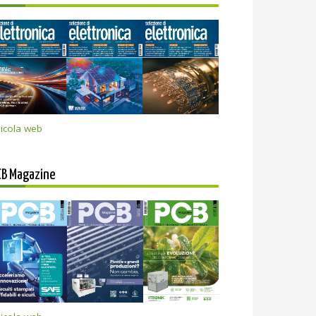
icola web
CB Magazine