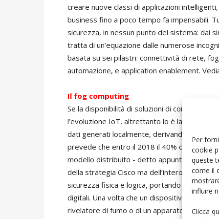
creare nuove classi di applicazioni intelligenti
business fino a poco tempo fa impensabili. Tu
sicurezza, in nessun punto del sistema: dai sin
tratta di un’equazione dalle numerose incognit
basata su sei pilastri: connettività di rete, f
automazione, e application enablement. Vedia
Il fog computing
Se la disponibilità di soluzioni di connettivi
l’evoluzione IoT, altrettanto lo è la disponibilit
dati generati localmente, derivando immediata
Per forni
prevede che entro il 2018 il 40% dei dati cr
cookie p
modello distribuito - detto appunto fog comp
queste t
come il 
della strategia Cisco ma dell’intero comparto I
mostrare
sicurezza fisica e logica, portando a vantaggi 
influire
digitali. Una volta che un dispositivo diventa 
rivelatore di fumo o di un apparato per automa
Clicca q