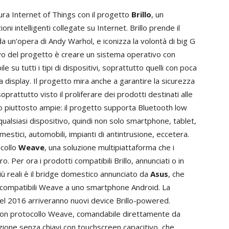
tura Internet of Things con il progetto
Brillo
, un
ni intelligenti collegate su Internet. Brillo prende il
 un'opera di Andy Warhol, e iconizza la volontà di big G
tivo del progetto è creare un sistema operativo con
 su tutti i tipi di dispositivi, soprattutto quelli con poca
 display. Il progetto mira anche a garantire la sicurezza
oprattutto visto il proliferare dei prodotti destinati alle
sono piuttosto ampie: il progetto supporta Bluetooth low
qualsiasi dispositivo, quindi non solo smartphone, tablet,
tici, automobili, impianti di antintrusione, eccetera.
ocollo
Weave
, una soluzione multipiattaforma che i
o. Per ora i prodotti compatibili Brillo, annunciati o in
iù reali è il bridge domestico annunciato da
Asus
, che
 compatibili Weave a uno smartphone Android. La
el 2016 arriveranno nuovi device Brillo-powered.
 con protocollo Weave, comandabile direttamente da
zione senza chiavi con touchscreen capacitivo, che