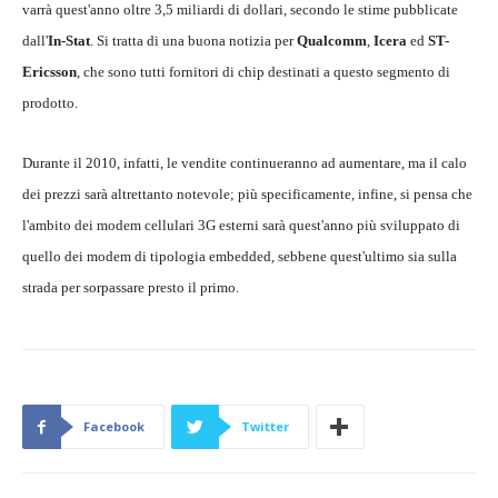
varrà quest'anno oltre 3,5 miliardi di dollari, secondo le stime pubblicate
dall'
In-Stat
. Si tratta di una buona notizia per
Qualcomm
,
Icera
ed
ST-
Ericsson
, che sono tutti fornitori di chip destinati a questo segmento di
prodotto.
Durante il 2010, infatti, le vendite continueranno ad aumentare, ma il calo
dei prezzi sarà altrettanto notevole; più specificamente, infine, si pensa che
l'ambito dei modem cellulari 3G esterni sarà quest'anno più sviluppato di
quello dei modem di tipologia embedded, sebbene quest'ultimo sia sulla
strada per sorpassare presto il primo.
Facebook
Twitter