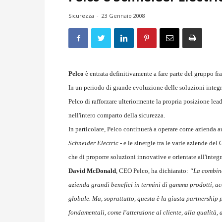
Sicurezza
-
23 Gennaio 2008
Pelco
è entrata definitivamente a fare parte del gruppo f
In un periodo di grande evoluzione delle soluzioni integr
Pelco di rafforzare ulteriormente la propria posizione lea
nell'intero comparto della sicurezza.
In particolare, Pelco continuerà a operare come azienda 
Schneider Electric -
e le sinergie tra le varie aziende de
che di proporre soluzioni innovative e orientate all'integr
David McDonald
, CEO Pelco, ha dichiarato:
“La combina
azienda grandi benefici in termini di gamma prodotti, a
globale. Ma, soprattutto, questa è la giusta partnership 
fondamentali, come l'attenzione al cliente, alla qualità,