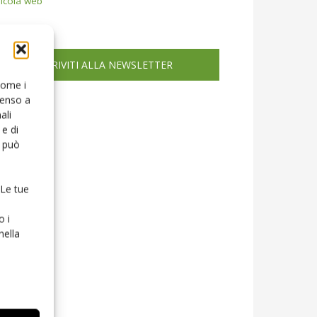
icola web
ISCRIVITI ALLA NEWSLETTER
 come i
senso a
ali
e di
o può
 Le tue
o i
nella