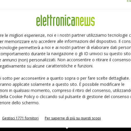
Ed
Linkedin
Pinterest
Email
re le migliori esperienze, noi e i nostri partner utilizziamo tecnologie
er memorizzare e/o accedere alle informazioni del dispositivo. Il con
ecnologie permetterà a noi e ai nostri partner di elaborare dati person
comportamento durante la navigazione o gli ID univoci su questo sito 
 annunci (non) personalizzati. Non acconsentire o ritirare il consens
 negativamente su alcune caratteristiche e funzioni.
ui sotto per acconsentire a quanto sopra o per fare scelte dettagliate.
aranno applicate solamente a questo sito. È possibile modificare le
ioni in qualsiasi momento, compreso il ritiro del consenso, utilizzand
 della Cookie Policy o cliccando sul pulsante di gestione del consenso 
feriore dello schermo.
Gestisci 1771 fornitori
Per saperne di più su questi scopi
 la sfida passa da
Siemens e NVIDIA insieme sull’IA
 interoperabilità
agentica per l’EDA