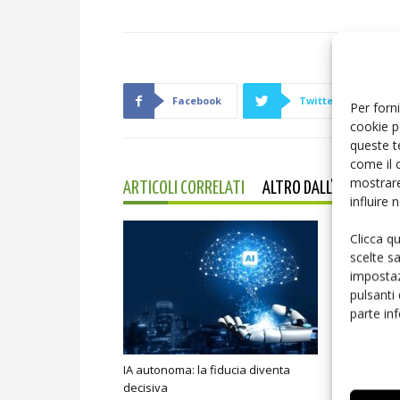
Facebook
Twitter
Per forni
cookie p
queste t
come il 
mostrare
ARTICOLI CORRELATI
ALTRO DALL'AUTORE
influire
Clicca q
scelte s
impostaz
pulsanti
parte in
IA autonoma: la fiducia diventa
Smart home:
decisiva
sicurezza e