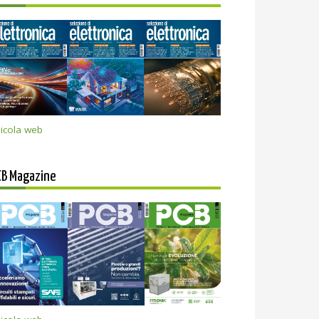
icola web
CB Magazine