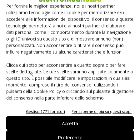
Dall'idea al progetto
Per fornire le migliori esperienze, noi e i nostri partner
utilizziamo tecnologie come i cookie per memorizzare e/o
accedere alle informazioni del dispositivo. Il consenso a queste
tecnologie permetterà a noi e ai nostri partner di elaborare
dati personali come il comportamento durante la navigazione
o gli ID univoci su questo sito e di mostrare annunci (non)
personalizzati. Non acconsentire o ritirare il consenso può
influire negativamente su alcune caratteristiche e funzioni.
Facebook
Twitter
Clicca qui sotto per acconsentire a quanto sopra o per fare
scelte dettagliate. Le tue scelte saranno applicate solamente a
questo sito. È possibile modificare le impostazioni in qualsiasi
momento, compreso il ritiro del consenso, utilizzando i
ARTICOLI CORRELATI
ALTRO DALL'AUTORE
pulsanti della Cookie Policy o cliccando sul pulsante di gestione
del consenso nella parte inferiore dello schermo.
XXV edizione del Convegno Nazionale
ESD
Gestisci 1771 fornitori
Per saperne di più su questi scopi
Accetta
Sistema di erogazione a getto senza
contatto TS9800
Preferenze