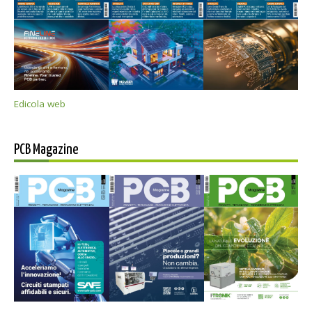
Edicola web
PCB Magazine