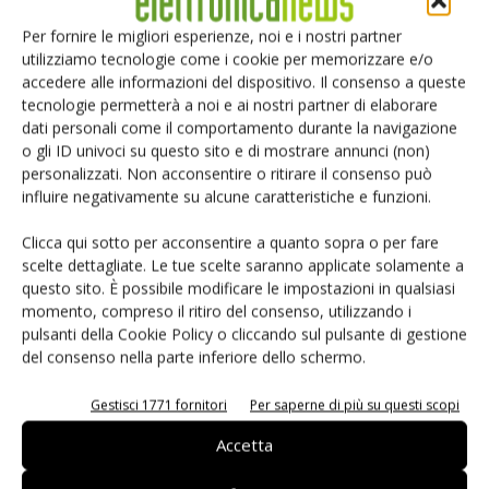
compresa tra il 5% e il 6%.”
Per fornire le migliori esperienze, noi e i nostri partner
utilizziamo tecnologie come i cookie per memorizzare e/o
accedere alle informazioni del dispositivo. Il consenso a queste
TAG
Distribuzione
Mercato
tecnologie permetterà a noi e ai nostri partner di elaborare
dati personali come il comportamento durante la navigazione
o gli ID univoci su questo sito e di mostrare annunci (non)
personalizzati. Non acconsentire o ritirare il consenso può
influire negativamente su alcune caratteristiche e funzioni.
Facebook
Twitter
Clicca qui sotto per acconsentire a quanto sopra o per fare
scelte dettagliate. Le tue scelte saranno applicate solamente a
questo sito. È possibile modificare le impostazioni in qualsiasi
momento, compreso il ritiro del consenso, utilizzando i
ARTICOLI CORRELATI
ALTRO DALL'AUTORE
pulsanti della Cookie Policy o cliccando sul pulsante di gestione
del consenso nella parte inferiore dello schermo.
IA autonoma: la fiducia diventa
decisiva
Gestisci 1771 fornitori
Per saperne di più su questi scopi
Accetta
Smart home: la sfida passa da