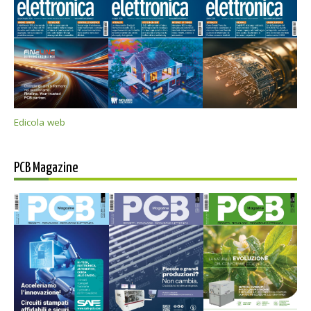
Edicola web
PCB Magazine