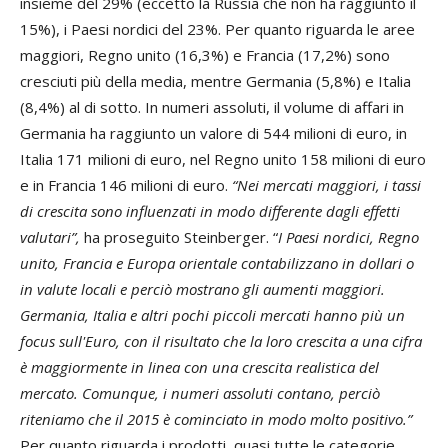
insieme del 29% (eccetto la Russia che non ha raggiunto il
15%), i Paesi nordici del 23%. Per quanto riguarda le aree
maggiori, Regno unito (16,3%) e Francia (17,2%) sono
cresciuti più della media, mentre Germania (5,8%) e Italia
(8,4%) al di sotto. In numeri assoluti, il volume di affari in
Germania ha raggiunto un valore di 544 milioni di euro, in
Italia 171 milioni di euro, nel Regno unito 158 milioni di euro
e in Francia 146 milioni di euro.
“Nei mercati maggiori, i tassi
di crescita sono influenzati in modo differente dagli effetti
valutari”,
ha proseguito Steinberger. “
I Paesi nordici, Regno
unito, Francia e Europa orientale contabilizzano in dollari o
in valute locali e perciò mostrano gli aumenti maggiori.
Germania, Italia e altri pochi piccoli mercati hanno più un
focus sull'Euro, con il risultato che la loro crescita a una cifra
è maggiormente in linea con una crescita realistica del
mercato. Comunque, i numeri assoluti contano, perciò
riteniamo che il 2015 è cominciato in modo molto positivo.”
Per quanto riguarda i prodotti, quasi tutte le categorie