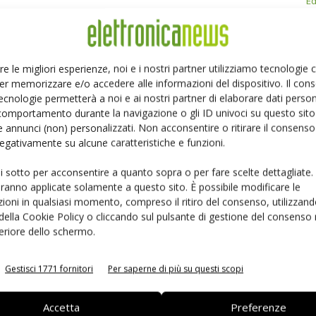
Ed
Linkedin
Pinterest
re le migliori esperienze, noi e i nostri partner utilizziamo tecnologie
er memorizzare e/o accedere alle informazioni del dispositivo. Il con
ecnologie permetterà a noi e ai nostri partner di elaborare dati person
comportamento durante la navigazione o gli ID univoci su questo sito 
 annunci (non) personalizzati. Non acconsentire o ritirare il consens
 negativamente su alcune caratteristiche e funzioni.
ui sotto per acconsentire a quanto sopra o per fare scelte dettagliate.
aranno applicate solamente a questo sito. È possibile modificare le
ioni in qualsiasi momento, compreso il ritiro del consenso, utilizzand
 della Cookie Policy o cliccando sul pulsante di gestione del consenso 
feriore dello schermo.
 la sfida passa da
Siemens e NVIDIA insieme sull’IA
Gestisci 1771 fornitori
Per saperne di più su questi scopi
 interoperabilità
agentica per l’EDA
Accetta
Preferenze