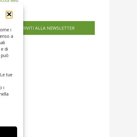
icola web
ISCRIVITI ALLA NEWSLETTER
 come i
senso a
ali
e di
o può
 Le tue
o i
nella