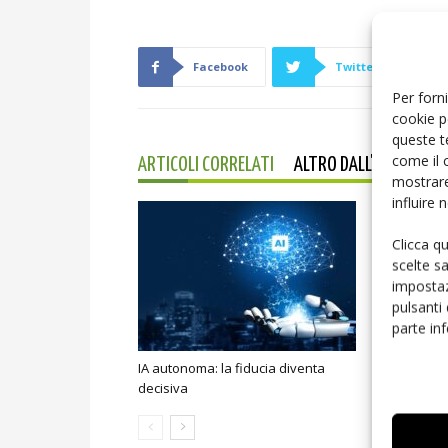
Facebook
Twitter
Per forni
cookie p
queste t
come il 
ARTICOLI CORRELATI
ALTRO DALL'AUTORE
mostrare
influire
Clicca q
scelte s
impostaz
pulsanti
parte in
IA autonoma: la fiducia diventa
Smart home:
decisiva
sicurezza e