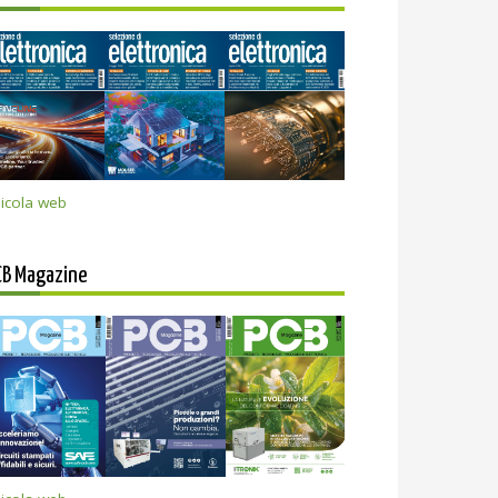
icola web
CB Magazine