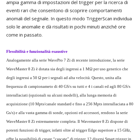
ampia gamma di impostazioni del trigger per la ricerca di
eventi rari che consentono di scoprire comportamenti
anomali del segnale. In questo modo TriggerScan individua
solo le anomalie e dà risultati in pochi minuti anziché ore
come in passato.
Flessibilità e funzionalità esaustive
Analogamente alla serie WavePro 7 Zi di recente introduzione, la serie
WaveMaster 8 Zi è dotata sia degli ingressi a 1 MΩ per uso generico che
degli ingressi a 50 Ω per i segnali ad alta velocità. Questo, unita alla
frequenza di campionameto di 40 GS/s su tutti e 4 i canali ed agli 80 GS/s
interallaciati (opzionali su alcuni modelli), alla lunga memoria di
acquisizione (10 Mpts/canale standard e fino a 256 Mpts interallaciata a 80
Gs/s) e alla vasta gamma di sonde, opzioni ed accessori, rendono la serie
WaveMaster 8 Zi estremamente completa. Il Wavemaster 8 Zi dispone di
potenti funzioni di trigger, infatti oltre al trigger Edge superiore a 15 GHz,
offre la possibilità di creare “cascate” di trigger, 12 diversi Smart trigger in