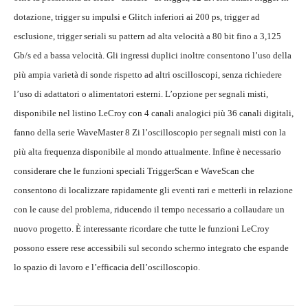
dotazione, trigger su impulsi e Glitch inferiori ai 200 ps, trigger ad
esclusione, trigger seriali su pattern ad alta velocità a 80 bit fino a 3,125
Gb/s ed a bassa velocità. Gli ingressi duplici inoltre consentono l’uso della
più ampia varietà di sonde rispetto ad altri oscilloscopi, senza richiedere
l’uso di adattatori o alimentatori esterni. L’opzione per segnali misti,
disponibile nel listino LeCroy con 4 canali analogici più 36 canali digitali,
fanno della serie WaveMaster 8 Zi l’oscilloscopio per segnali misti con la
più alta frequenza disponibile al mondo attualmente. Infine è necessario
considerare che le funzioni speciali TriggerScan e WaveScan che
consentono di localizzare rapidamente gli eventi rari e metterli in relazione
con le cause del problema, riducendo il tempo necessario a collaudare un
nuovo progetto. È interessante ricordare che tutte le funzioni LeCroy
possono essere rese accessibili sul secondo schermo integrato che espande
lo spazio di lavoro e l’efficacia dell’oscilloscopio.