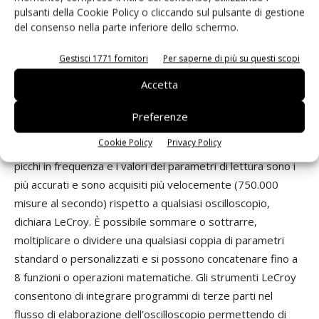
pulsanti della Cookie Policy o cliccando sul pulsante di gestione
dominio del tempo e della frequenza, analisi statistiche,
del consenso nella parte inferiore dello schermo.
test sulle maschere assieme a nuovi metodi di operare che
consentono di ottenere risposte in modo ancora più
Gestisci 1771 fornitori
Per saperne di più su questi scopi
veloce. L’opzione
WMZi-Spectrum
, recentemente
Accetta
introdotta, consente analisi nel dominio della frequenza
quali la densità spettrale di potenza, emulando
Preferenze
esattamente la funzione di un analizzatore di spettro. Una
Cookie Policy
Privacy Policy
tabella visualizza i valori di frequenza ed ampiezza dei
picchi in frequenza e i valori dei parametri di lettura sono i
più accurati e sono acquisiti più velocemente (750.000
misure al secondo) rispetto a qualsiasi oscilloscopio,
dichiara LeCroy. È possibile sommare o sottrarre,
moltiplicare o dividere una qualsiasi coppia di parametri
standard o personalizzati e si possono concatenare fino a
8 funzioni o operazioni matematiche. Gli strumenti LeCroy
consentono di integrare programmi di terze parti nel
flusso di elaborazione dell’oscilloscopio permettendo di