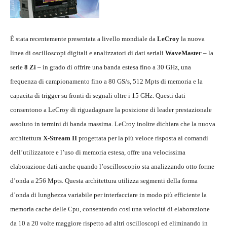
È stata recentemente presentata a livello mondiale da
LeCroy
la nuova
linea di oscilloscopi digitali e analizzatori di dati seriali
WaveMaster
– la
serie
8 Zi
– in grado di offrire una banda estesa fino a 30 GHz, una
frequenza di campionamento fino a 80 GS/s, 512 Mpts di memoria e la
capacita di trigger su fronti di segnali oltre i 15 GHz. Questi dati
consentono a LeCroy di riguadagnare la posizione di leader prestazionale
assoluto in termini di banda massima. LeCroy inoltre dichiara che la nuova
architettura
X-Stream II
progettata per la più veloce risposta ai comandi
dell’utilizzatore e l’uso di memoria estesa, offre una velocissima
elaborazione dati anche quando l’oscilloscopio sta analizzando otto forme
d’onda a 256 Mpts. Questa architettura utilizza segmenti della forma
d’onda di lunghezza variabile per interfacciare in modo più efficiente la
memoria cache delle Cpu, consentendo così una velocità di elaborazione
da 10 a 20 volte maggiore rispetto ad altri oscilloscopi ed eliminando in