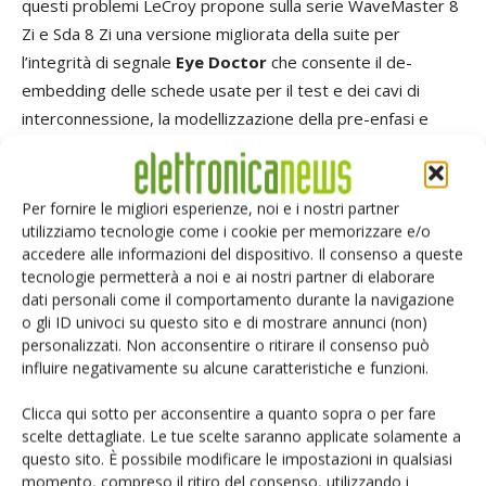
questi problemi LeCroy propone sulla serie WaveMaster 8
Zi e Sda 8 Zi una versione migliorata della suite per
l’integrità di segnale
Eye Doctor
che consente il de-
embedding delle schede usate per il test e dei cavi di
interconnessione, la modellizzazione della pre-enfasi e
della de-enfasi , l’emulazione del canale seriale e della
equalizzazione del ricevitore. Con Sda 8 Zi è ora possibile,
usando l’oscilloscopio e su acquisizioni fino a 256 Mpts,
Per fornire le migliori esperienze, noi e i nostri partner
utilizziamo tecnologie come i cookie per memorizzare e/o
compensare o emulare gli effetti del canale o
accedere alle informazioni del dispositivo. Il consenso a queste
dell’equalizzazione al ricevitore, e quindi misurare segnali
tecnologie permetterà a noi e ai nostri partner di elaborare
con la stessa accuratezza in qualunque punto del circuito e
dati personali come il comportamento durante la navigazione
in qualsiasi condizione di test. Con il lancio della serie
o gli ID univoci su questo sito e di mostrare annunci (non)
WaveMaster 8 Zi Eye Doctor è stato come detto
personalizzati. Non acconsentire o ritirare il consenso può
influire negativamente su alcune caratteristiche e funzioni.
migliorato e reso più accessibile e facile da usare con un
significativo aumento dell’intuitività del suo uso, anche nei
Clicca qui sotto per acconsentire a quanto sopra o per fare
casi più complessi. Per quanto riguarda la profondità di
scelte dettagliate. Le tue scelte saranno applicate solamente a
analisi la nuova serie WaveMaster 8 Zi offre ancor più
questo sito. È possibile modificare le impostazioni in qualsiasi
momento, compreso il ritiro del consenso, utilizzando i
potenzialità di analisi con funzioni matematiche, grafici nel