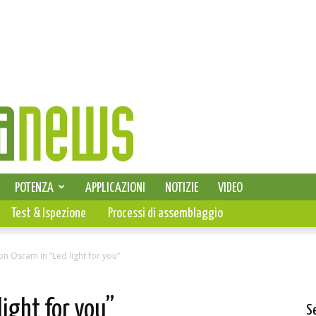
SELEZIONE DI ELETTRONICA
POTENZA
APPLICAZIONI
NOTIZIE
VIDEO
PCB
Test & Ispezione
Processi di assemblaggio
n Osram in “Led light for you”
light for you”
S