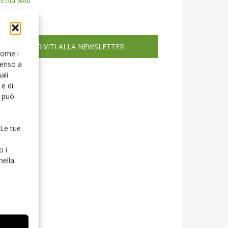
icola web
ISCRIVITI ALLA NEWSLETTER
 come i
senso a
ali
e di
o può
 Le tue
o i
nella