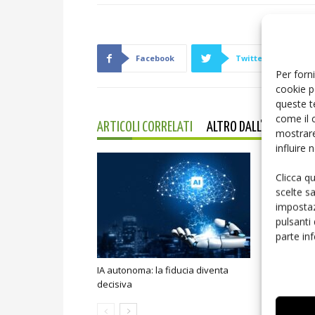
Facebook
Twitter
Per forni
cookie p
queste t
come il 
ARTICOLI CORRELATI
ALTRO DALL'AUTORE
mostrare
influire
Clicca q
scelte s
impostaz
pulsanti
parte in
IA autonoma: la fiducia diventa
Smart home:
decisiva
sicurezza e