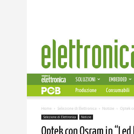
Elettronica
News
SOLUZIONI
EMBEDDED
Produzione
Consumabili
Home
Selezione di Elettronica
Notizie
Optek co
Selezione di Elettronica
Notizie
Optek con Osram in “Led 