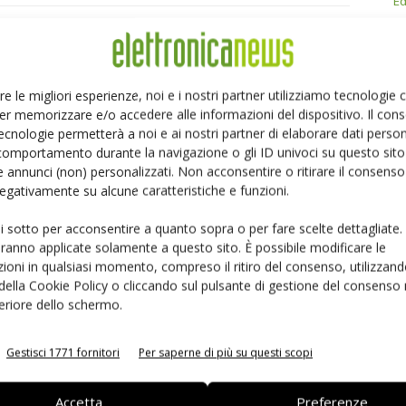
Ed
Linkedin
Pinterest
re le migliori esperienze, noi e i nostri partner utilizziamo tecnologie
er memorizzare e/o accedere alle informazioni del dispositivo. Il con
ecnologie permetterà a noi e ai nostri partner di elaborare dati person
comportamento durante la navigazione o gli ID univoci su questo sito 
 annunci (non) personalizzati. Non acconsentire o ritirare il consens
 negativamente su alcune caratteristiche e funzioni.
ui sotto per acconsentire a quanto sopra o per fare scelte dettagliate.
aranno applicate solamente a questo sito. È possibile modificare le
ioni in qualsiasi momento, compreso il ritiro del consenso, utilizzand
 della Cookie Policy o cliccando sul pulsante di gestione del consenso 
feriore dello schermo.
 la sfida passa da
Siemens e NVIDIA insieme sull’IA
Gestisci 1771 fornitori
Per saperne di più su questi scopi
 interoperabilità
agentica per l’EDA
Accetta
Preferenze