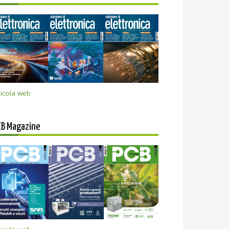
icola web
CB Magazine