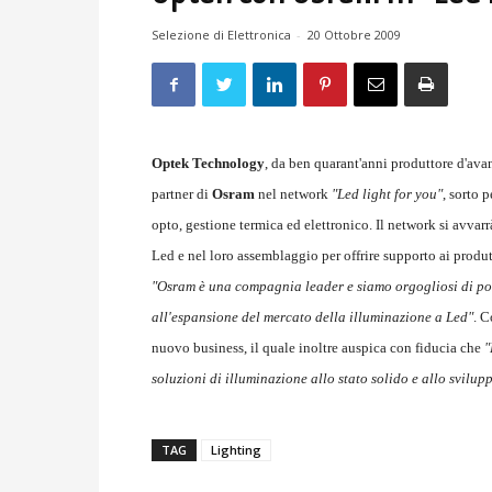
Selezione di Elettronica
-
20 Ottobre 2009
Optek Technology
, da ben quarant'anni produttore d'ava
partner di
Osram
nel network
"Led light for you"
, sorto 
opto, gestione termica ed elettronico. Il network si avvarr
Led e nel loro assemblaggio per offrire supporto ai produtt
"Osram è una compagnia leader e siamo orgogliosi di pote
all'espansione del mercato della illuminazione a Led"
. C
nuovo business, il quale inoltre auspica con fiducia che
"
soluzioni di illuminazione allo stato solido e allo svilup
TAG
Lighting