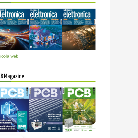
icola web
CB Magazine