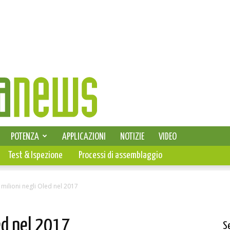
SELEZIONE DI ELETTRONICA
POTENZA
APPLICAZIONI
NOTIZIE
VIDEO
PCB
Test & Ispezione
Processi di assemblaggio
 milioni negli Oled nel 2017
ed nel 2017
S