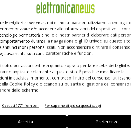
Ed
Linkedin
Pinterest
Email
re le migliori esperienze, noi e i nostri partner utilizziamo tecnologie
er memorizzare e/o accedere alle informazioni del dispositivo. Il con
ecnologie permetterà a noi e ai nostri partner di elaborare dati person
comportamento durante la navigazione o gli ID univoci su questo sito 
 annunci (non) personalizzati. Non acconsentire o ritirare il consens
 negativamente su alcune caratteristiche e funzioni.
ui sotto per acconsentire a quanto sopra o per fare scelte dettagliate.
aranno applicate solamente a questo sito. È possibile modificare le
ioni in qualsiasi momento, compreso il ritiro del consenso, utilizzand
 della Cookie Policy o cliccando sul pulsante di gestione del consenso 
feriore dello schermo.
 la sfida passa da
Siemens e NVIDIA insieme sull’IA
 interoperabilità
agentica per l’EDA
Gestisci 1771 fornitori
Per saperne di più su questi scopi
Accetta
Preferenze