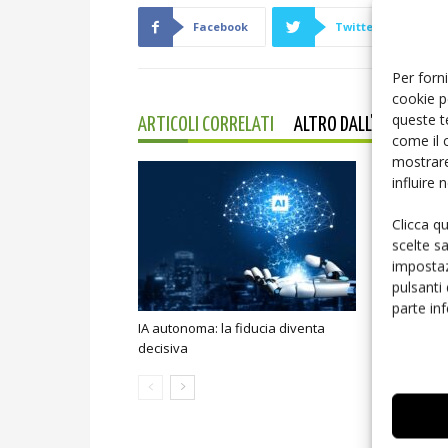
Facebook
Twitter
Per forni
cookie p
queste t
ARTICOLI CORRELATI
ALTRO DALL'AUTORE
come il 
mostrare
influire
Clicca q
scelte s
impostaz
pulsanti
parte in
IA autonoma: la fiducia diventa
Smart home:
decisiva
sicurezza e