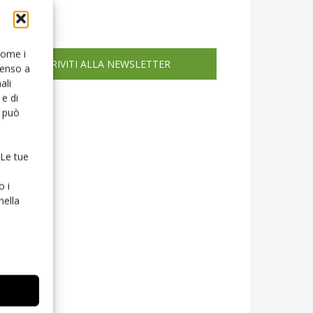
icola web
 come i
ISCRIVITI ALLA NEWSLETTER
senso a
ali
e di
o può
 Le tue
o i
nella