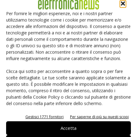
Per fornire le migliori esperienze, noi e i nostri partner
utilizziamo tecnologie come i cookie per memorizzare e/o
accedere alle informazioni del dispositivo. Il consenso a queste
tecnologie permetterà a noi e ai nostri partner di elaborare
dati personali come il comportamento durante la navigazione
o gli ID univoci su questo sito e di mostrare annunci (non)
personalizzati. Non acconsentire o ritirare il consenso può
influire negativamente su alcune caratteristiche e funzioni.
Salva il mio nome, email e sito web in questo browser per i
Clicca qui sotto per acconsentire a quanto sopra o per fare
prossimi commenti.
scelte dettagliate. Le tue scelte saranno applicate solamente a
questo sito. È possibile modificare le impostazioni in qualsiasi
momento, compreso il ritiro del consenso, utilizzando i
pulsanti della Cookie Policy o cliccando sul pulsante di gestione
del consenso nella parte inferiore dello schermo.
Gestisci 1771 fornitori
Per saperne di più su questi scopi
Accetta
Selezione di elettronica