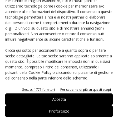
Per fornire le migliori esperienze, noi e i nostri partner
componente guasto.
utilizziamo tecnologie come i cookie per memorizzare e/o
Le memorie “stacked-die” (con chip impilati) con
accedere alle informazioni del dispositivo. Il consenso a queste
connessioni Tsv offrono molti vantaggi dal punto di vista
tecnologie permetterà a noi e ai nostri partner di elaborare
dati personali come il comportamento durante la navigazione
dei consumi energetici e della densità. L'architettura
o gli ID univoci su questo sito e di mostrare annunci (non)
particolarmente innovativa proposta da Micron aggiunge
personalizzati. Non acconsentire o ritirare il consenso può
inoltre caratteristiche come maggiore affidabilità,
influire negativamente su alcune caratteristiche e funzioni.
semplicità d'uso anche in sistemi multi-core. L’Hybrid
Clicca qui sotto per acconsentire a quanto sopra o per fare
Memory Cube di Micron è la soluzione ideale per mercati in
scelte dettagliate. Le tue scelte saranno applicate solamente a
rapida crescita come i sistemi di calcolo ad alte prestazioni,
questo sito. È possibile modificare le impostazioni in qualsiasi
le reti o qualunque tipo di applicazioni che richiede la
momento, compreso il ritiro del consenso, utilizzando i
gestione di grandi flussi di dati ad alta velocità: per
pulsanti della Cookie Policy o cliccando sul pulsante di gestione
esempio file video scaricati dalla rete o i contenuti
del consenso nella parte inferiore dello schermo.
multimediali negli smartphone e laptop, o i dati nei
Gestisci 1771 fornitori
Per saperne di più su questi scopi
supercalcolatori.
Accetta
Una collaborazione per trasformare l’Hmc
Preferenze
in uno standard industriale