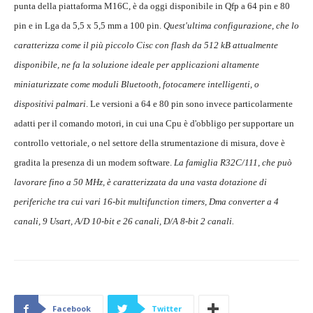
punta della piattaforma M16C, è da oggi disponibile in Qfp a 64 pin e 80
pin e in Lga da 5,5 x 5,5 mm a 100 pin.
Quest'ultima configurazione, che lo
caratterizza come il più piccolo Cisc con flash da 512 kB attualmente
disponibile, ne fa la soluzione ideale per applicazioni altamente
miniaturizzate come moduli Bluetooth, fotocamere intelligenti, o
dispositivi palmari
. Le versioni a 64 e 80 pin sono invece particolarmente
adatti per il comando motori, in cui una Cpu è d'obbligo per supportare un
controllo vettoriale, o nel settore della strumentazione di misura, dove è
gradita la presenza di un modem software.
La famiglia R32C/111, che può
lavorare fino a 50 MHz, è caratterizzata da una vasta dotazione di
periferiche tra cui vari 16-bit multifunction timers, Dma converter a 4
canali, 9 Usart, A/D 10-bit e 26 canali, D/A 8-bit 2 canali.
Facebook
Twitter