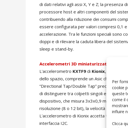
di dati relativi agli assi X, Y e Z; la presenza
processore host e altri componenti del siste
contribuendo alla riduzione dei consumi comp
essere configurata per valori compresi 0,1 e
accelerazione. Tra le funzioni speciali sono co
doppi e di rilevare la caduta libera del siste
sleep e stand-by.
Accelerometri 3D miniaturizzati
L'accelerometro
KXTF9
di
Kionix
, anch'esso
dello spazio, comprende un Asic che esegue l
Per forni
“Directional Tap/Double Tap” precedentemente 
cookie p
di distinguere tra colpetti singoli e doppi e di
queste t
come il 
dispositivo, che misura 3x3x0,9 millimetri, è
mostrare
risoluzione (8 o 12 bit), la velocità dei dati in
influire
L'accelerometro di Kionix accetta tensioni di
interfaccia I2C.
Clicca q