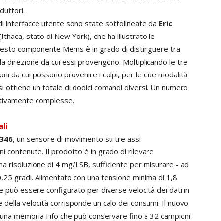
duttori.
di interfacce utente sono state sottolineate da
Eric
 (Ithaca, stato di New York), che ha illustrato le
uesto componente Mems è in grado di distinguere tra
e la direzione da cui essi provengono. Moltiplicando le tre
ioni da cui possono provenire i colpi, per le due modalità
 si ottiene un totale di dodici comandi diversi. Un numero
lativamente complesse.
li
346
, un sensore di movimento su tre assi
 contenute. Il prodotto è in grado di rilevare
na risoluzione di 4 mg/LSB, sufficiente per misurare - ad
0,25 gradi. Alimentato con una tensione minima di 1,8
i e può essere configurato per diverse velocità dei dati in
 della velocità corrisponde un calo dei consumi. Il nuovo
 una memoria Fifo che può conservare fino a 32 campioni