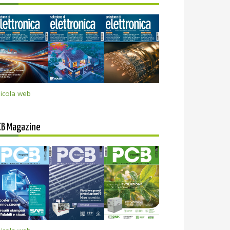
icola web
CB Magazine