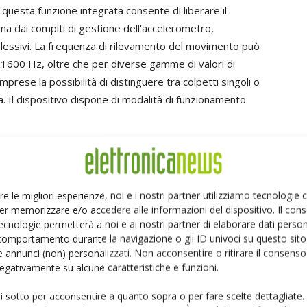
 di questa funzione integrata consente di liberare il
ma dai compiti di gestione dell'accelerometro,
lessivi. La frequenza di rilevamento del movimento può
 1600 Hz, oltre che per diverse gamme di valori di
mprese la possibilità di distinguere tra colpetti singoli o
ma. Il dispositivo dispone di modalità di funzionamento
 progettato per rilevare movimenti nelle tre direzioni
'algoritmo necessario per realizzare la funzione
re le migliori esperienze, noi e i nostri partner utilizziamo tecnologie
descritta. Si tratta, come già detto, della possibilità
er memorizzare e/o accedere alle informazioni del dispositivo. Il con
 rilevare la direzione da cui essi provengono. Il
ecnologie permetterà a noi e ai nostri partner di elaborare dati person
comportamento durante la navigazione o gli ID univoci su questo sito 
 programmabile per quanto riguarda i parametri di
 annunci (non) personalizzati. Non acconsentire o ritirare il consens
 uscita e le gamme di valori di accelerazione rilevabili.
 negativamente su alcune caratteristiche e funzioni.
 alimentazione comprese tra 1,8 e 3,6 volt ed è dotato di
ui sotto per acconsentire a quanto sopra o per fare scelte dettagliate.