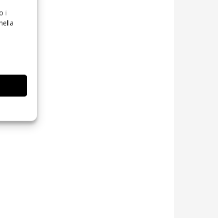
o i
nella