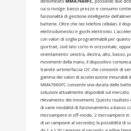
denominato
MMA7660FC
, possiede due dot
cui si rivolge: basso prezzo e consumo conten
funzionalità di gestione intelligente dell'ali
batterie. Oltre che nei telefoni cellulari, il di
elettrodomestici e giochi elettronici. L'acc
con valori di soglia programmabili per quanto 
(portrait, cioè lato corto in orizzontale, oppur
orientamento: sinistra, destra, alto, basso, p
movimenti della mano, il dispositivo comunica
tramite un'interfaccia I2C che consente di sem
gamma dei valori di accelerazione misurabili
MMA7660FC consente una durata delle batterie
soluzioni attualmente disponibili sul mercato. I
rilevamento dei movimenti. Questo risultato è
di varie modalità di funzionamento a basso 
microampere in off-mode, 2 microampere in st
di un campione al secondo); la possibilità di 
da 1 a 120 campioni al secondo; e infine l'i