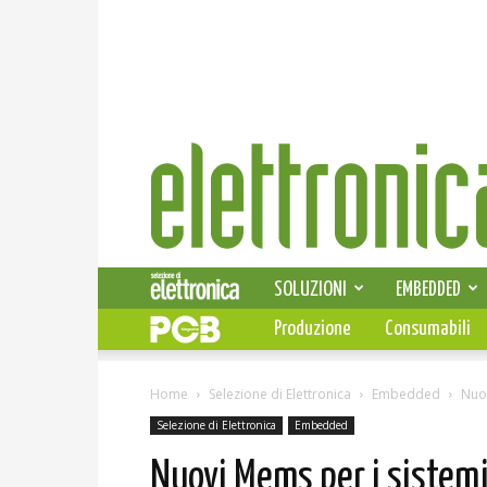
Elettronica
News
SOLUZIONI
EMBEDDED
Produzione
Consumabili
Home
Selezione di Elettronica
Embedded
Nuov
Selezione di Elettronica
Embedded
Nuovi Mems per i sistemi