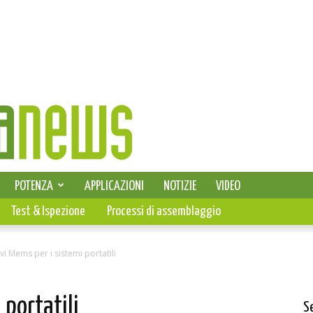
SELEZIONE DI ELETTRONICA
POTENZA
APPLICAZIONI
NOTIZIE
VIDEO
PCB
Test & Ispezione
Processi di assemblaggio
i Mems per i sistemi portatili
 portatili
S