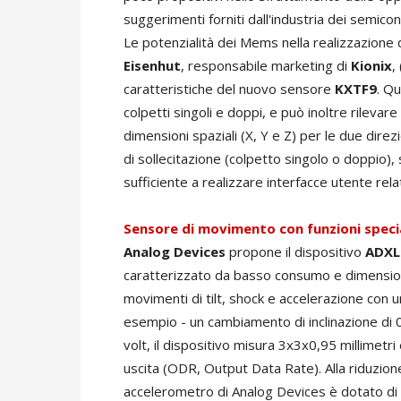
suggerimenti forniti dall'industria dei semicon
Le potenzialità dei Mems nella realizzazione 
Eisenhut
, responsabile marketing di
Kionix
,
caratteristiche del nuovo sensore
KXTF9
. Q
colpetti singoli e doppi, e può inoltre rilevar
dimensioni spaziali (X, Y e Z) per le due direz
di sollecitazione (colpetto singolo o doppio),
sufficiente a realizzare interfacce utente re
Sensore di movimento con funzioni specia
Analog Devices
propone il dispositivo
ADXL
caratterizzato da basso consumo e dimensioni
movimenti di tilt, shock e accelerazione con u
esempio - un cambiamento di inclinazione di 
volt, il dispositivo misura 3x3x0,95 millimetr
uscita (ODR, Output Data Rate). Alla riduzione
accelerometro di Analog Devices è dotato di