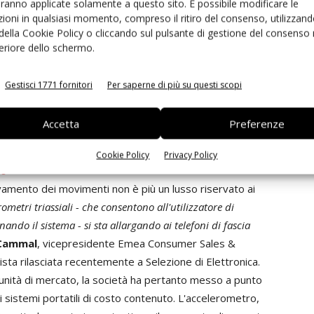
aranno applicate solamente a questo sito. È possibile modificare le
he la finlandese
VTI Technologies
, che ha
ioni in qualsiasi momento, compreso il ritiro del consenso, utilizzand
aratterizzato da dimensioni particolarmente piccole e
 della Cookie Policy o cliccando sul pulsante di gestione del consenso 
el “wafer level packaging”, che consente di fare a meno
feriore dello schermo.
nfatti solo 2x2x0,9 millimetri. Il consumo (che dipende
e prescelto) può scendere fino a 7 microampere.
Gestisci 1771 fornitori
Per saperne di più su questi scopi
logica o digitale. I sensori prodotti da VTI Technologies
piega silicio cristallino e vetro, soluzione che -
Accetta
Preferenze
, stabilità nel tempo e assenza di deriva termica.
Cookie Policy
Privacy Policy
to
evamento dei movimenti non è più un lusso riservato ai
rometri triassiali - che consentono all'utilizzatore di
ndo il sistema - si sta allargando ai telefoni di fascia
 Cammal
, vicepresidente Emea Consumer Sales &
vista rilasciata recentemente a Selezione di Elettronica.
unità di mercato, la società ha pertanto messo a punto
 sistemi portatili di costo contenuto. L'accelerometro,