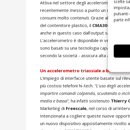
scelte s
Attiva nel settore degli accelerometri 3D anc
impostaz
recentemente messo a punto un dispositivo c
pulsanti
consumi molto contenuti. Grazie all'impiego d
parte in
del contenitore plastico, il
CMA3000
misura i
anche in questo caso dall'output sample rat
L'accelerometro è disponibile in versione ana
sono basati su una tecnologia capacitiva che im
secondo la società - assicura alta affidabilità
Un accelerometro triassiale a basso cos
L'impiego di interfacce utente basate sul ril
più costosi telefoni hi-tech.
“L'uso degli accele
impartire comandi colpendo, scuotendo o inclina
media e bassa”,
ha infatti sostenuto
Thierry
Marketing di
Freescale
, nel corso di un'inter
Intenzionata a cogliere queste nuove opport
un nuovo dispositivo appositamente rivolto ai