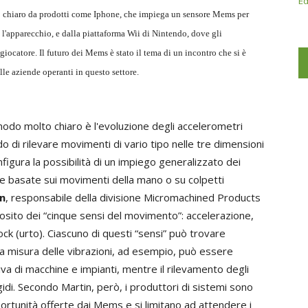
Ed
to chiaro da prodotti come Iphone, che impiega un sensore Mems per
 l'apparecchio, e dalla piattaforma Wii di Nintendo, dove gli
giocatore. Il futuro dei Mems è stato il tema di un incontro che si è
le aziende operanti in questo settore.
odo molto chiaro è l'evoluzione degli accelerometri
di rilevare movimenti di vario tipo nelle tre dimensioni
figura la possibilità di un impiego generalizzato dei
te basate sui movimenti della mano o su colpetti
n
, responsabile della divisione Micromachined Products
osito dei “cinque sensi del movimento”: accelerazione,
ock (urto). Ciascuno di questi “sensi” può trovare
 la misura delle vibrazioni, ad esempio, può essere
iva di macchine e impianti, mentre il rilevamento degli
gidi. Secondo Martin, però, i produttori di sistemi sono
ortunità offerte dai Mems e si limitano ad attendere i