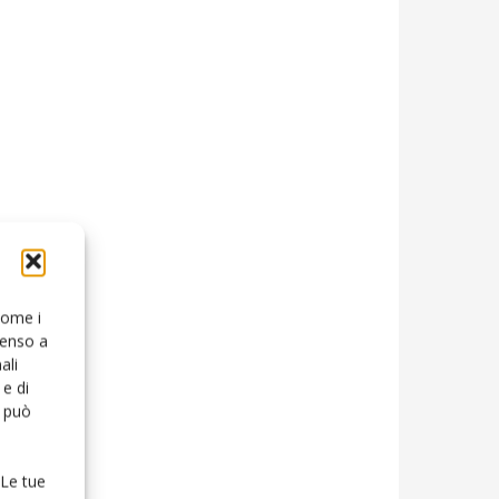
 come i
senso a
ali
e di
o può
 Le tue