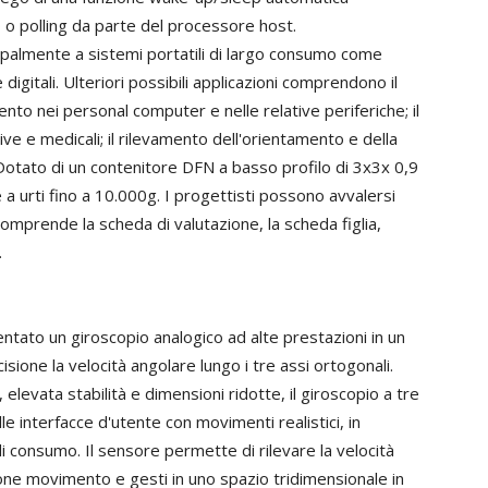
o o polling da parte del processore host.
palmente a sistemi portatili di largo consumo come
digitali. Ulteriori possibili applicazioni comprendono il
ento nei personal computer e nelle relative periferiche; il
tive e medicali; il rilevamento dell'orientamento e della
. Dotato di un contenitore DFN a basso profilo di 3x3x 0,9
re a urti fino a 10.000g. I progettisti possono avvalersi
prende la scheda di valutazione, la scheda figlia,
.
tato un giroscopio analogico ad alte prestazioni in un
sione la velocità angolare lungo i tre assi ortogonali.
elevata stabilità e dimensioni ridotte, il giroscopio a tre
le interfacce d'utente con movimenti realistici, in
di consumo. Il sensore permette di rilevare la velocità
one movimento e gesti in uno spazio tridimensionale in