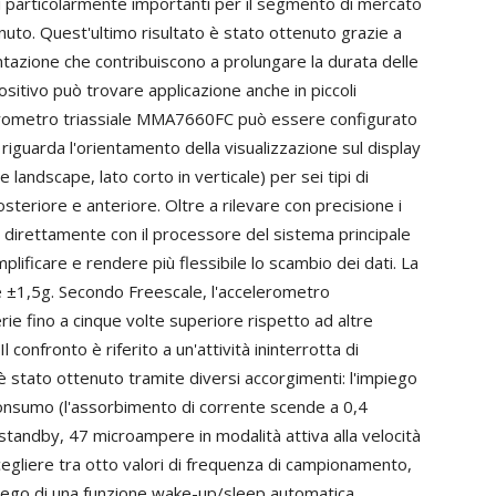
i particolarmente importanti per il segmento di mercato
uto. Quest'ultimo risultato è stato ottenuto grazie a
mentazione che contribuiscono a prolungare la durata delle
spositivo può trovare applicazione anche in piccoli
elerometro triassiale MMA7660FC può essere configurato
riguarda l'orientamento della visualizzazione sul display
e landscape, lato corto in verticale) per sei tipi di
osteriore e anteriore. Oltre a rilevare con precisione i
 direttamente con il processore del sistema principale
plificare e rendere più flessibile lo scambio dei dati. La
 è ±1,5g. Secondo Freescale, l'accelerometro
 fino a cinque volte superiore rispetto ad altre
l confronto è riferito a un'attività ininterrotta di
 stato ottenuto tramite diversi accorgimenti: l'impiego
consumo (l'assorbimento di corrente scende a 0,4
andby, 47 microampere in modalità attiva alla velocità
scegliere tra otto valori di frequenza di campionamento,
mpiego di una funzione wake-up/sleep automatica