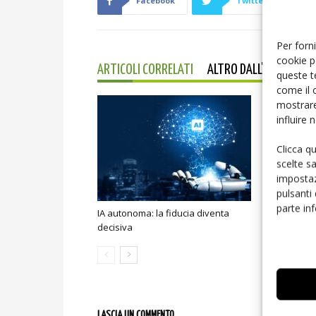
Facebook
Twitter
Per forni
cookie p
ARTICOLI CORRELATI
ALTRO DALL'AUTORE
queste t
come il 
mostrare
influire
Clicca q
scelte s
impostaz
pulsanti
parte in
IA autonoma: la fiducia diventa
Smart home:
decisiva
sicurezza e
LASCIA UN COMMENTO