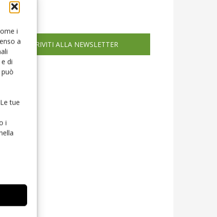
icola web
 come i
senso a
ISCRIVITI ALLA NEWSLETTER
ali
e di
o può
 Le tue
o i
nella