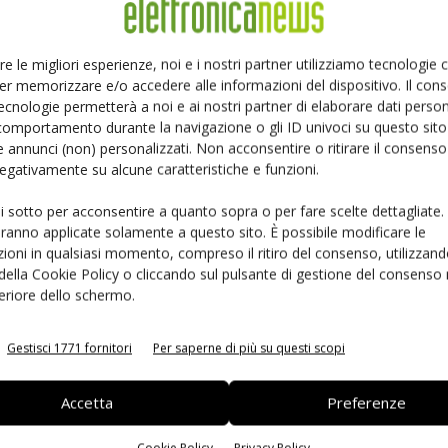
Ed
Linkedin
Pinterest
Email
re le migliori esperienze, noi e i nostri partner utilizziamo tecnologie
er memorizzare e/o accedere alle informazioni del dispositivo. Il con
ecnologie permetterà a noi e ai nostri partner di elaborare dati person
comportamento durante la navigazione o gli ID univoci su questo sito 
 annunci (non) personalizzati. Non acconsentire o ritirare il consens
 negativamente su alcune caratteristiche e funzioni.
ui sotto per acconsentire a quanto sopra o per fare scelte dettagliate.
aranno applicate solamente a questo sito. È possibile modificare le
ioni in qualsiasi momento, compreso il ritiro del consenso, utilizzand
 della Cookie Policy o cliccando sul pulsante di gestione del consenso 
feriore dello schermo.
 la sfida passa da
Siemens e NVIDIA insieme sull’IA
 interoperabilità
agentica per l’EDA
Gestisci 1771 fornitori
Per saperne di più su questi scopi
Accetta
Preferenze
Cookie Policy
Privacy Policy