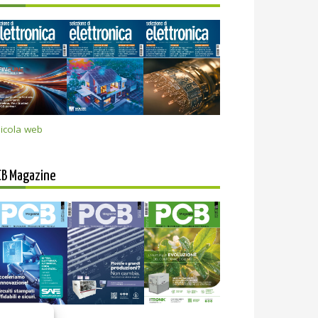
icola web
CB Magazine