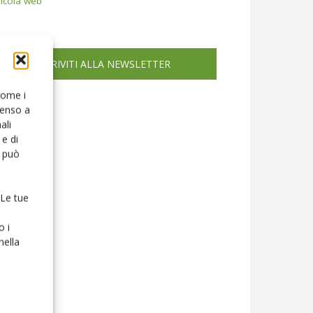
icola web
ISCRIVITI ALLA NEWSLETTER
 come i
senso a
ali
e di
o può
 Le tue
o i
nella