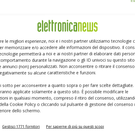
Ed
re le migliori esperienze, noi e i nostri partner utilizziamo tecnologie
Linkedin
Pinterest
er memorizzare e/o accedere alle informazioni del dispositivo. Il con
ecnologie permetterà a noi e ai nostri partner di elaborare dati person
comportamento durante la navigazione o gli ID univoci su questo sito 
 annunci (non) personalizzati. Non acconsentire o ritirare il consens
 negativamente su alcune caratteristiche e funzioni.
ui sotto per acconsentire a quanto sopra o per fare scelte dettagliate.
aranno applicate solamente a questo sito. È possibile modificare le
ioni in qualsiasi momento, compreso il ritiro del consenso, utilizzand
 della Cookie Policy o cliccando sul pulsante di gestione del consenso 
feriore dello schermo.
Gestisci 1771 fornitori
Per saperne di più su questi scopi
 la sfida passa da
Siemens e NVIDIA insieme sull’IA