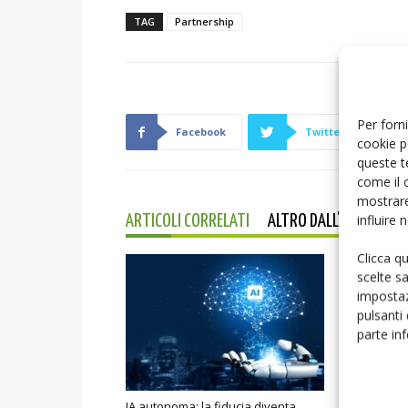
TAG
Partnership
Per forni
Facebook
Twitter
cookie p
queste t
come il 
mostrare
influire
ARTICOLI CORRELATI
ALTRO DALL'AUTORE
Clicca q
scelte s
impostaz
pulsanti
parte in
IA autonoma: la fiducia diventa
Smart home: