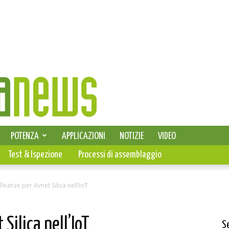
SELEZIONE DI ELETTRONICA
POTENZA
APPLICAZIONI
NOTIZIE
VIDEO
PCB
Test & Ispezione
Processi di assemblaggio
leanze per Avnet Silica nell’IoT
Silica nell’IoT
S