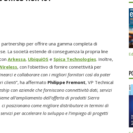
e partnership per offrire una gamma completa di
ise. La società estende di conseguenza la propria line
Ed
 con
Arkessa
,
UbiquiOS
e
Spica Technologies
. Inoltre,
Wireless
, con l’obiettivo di fornire connettività per
P
nearci e collaborare con i migliori fornitori così da poter
i clienti
”, ha affermato
Philippe Fremont
, VP Technical
hip con aziende che forniscono connettività dati, servizi
eme all’ampliamento dell’offerta di prodotti Sierra
a, ci posizionano come migliore distributore in termini di
ervizi per accelerare lo sviluppo e l’impiego di progetti