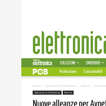
Elettronica
News
SOLUZIONI
EMBEDDED
Produzione
Consumabili
Home
Selezione di Elettronica
Notizie
Nuove al
Selezione di Elettronica
Notizie
Nuove alleanze per Avnet 