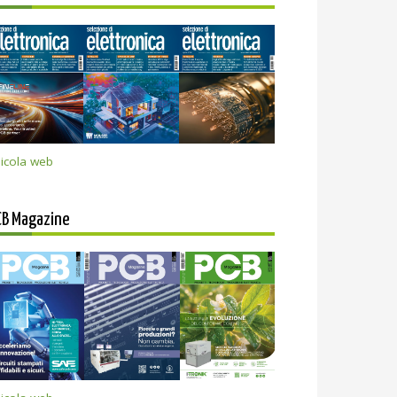
icola web
CB Magazine