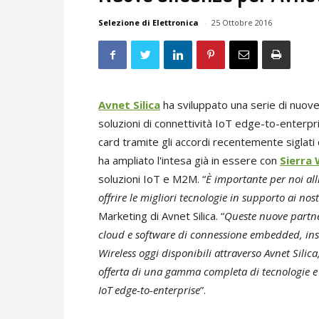
Selezione di Elettronica
-
25 Ottobre 2016
Avnet Silica
ha sviluppato una serie di nuov
soluzioni di connettività IoT edge-to-enterpr
card tramite gli accordi recentemente siglati
ha ampliato l'intesa già in essere con
Sierra 
soluzioni IoT e M2M. “
È importante per noi alli
offrire le migliori tecnologie in supporto ai nostr
Marketing di Avnet Silica. “
Queste nuove partnes
cloud e software di connessione embedded, insi
Wireless oggi disponibili attraverso Avnet Silic
offerta di una gamma completa di tecnologie e s
IoT edge-to-enterprise
”.