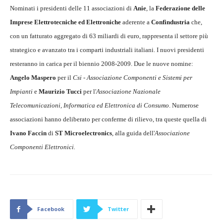
Nominati i presidenti delle 11 associazioni di
Anie
, la
Federazione delle
Imprese Elettrotecniche ed Elettroniche
aderente a
Confindustria
che,
con un fatturato aggregato di 63 miliardi di euro, rappresenta il settore più
strategico e avanzato tra i comparti industriali italiani. I nuovi presidenti
resteranno in carica per il biennio 2008-2009. Due le nuove nomine:
Angelo Maspero
per il
Csi - Associazione Componenti e Sistemi per
Impianti
e
Maurizio Tucci
per l'
Associazione Nazionale
Telecomunicazioni, Informatica ed Elettronica di Consumo
. Numerose
associazioni hanno deliberato per conferme di rilievo, tra queste quella di
Ivano
Faccin
di
ST Microelectronics
, alla guida dell'
Associazione
Componenti Elettronici.
Facebook
Twitter