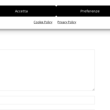
 la sfida passa da
Siemens e NVIDIA insieme sull’IA
Accetta
Preferenze
 interoperabilità
agentica per l’EDA
Cookie Policy
Privacy Policy