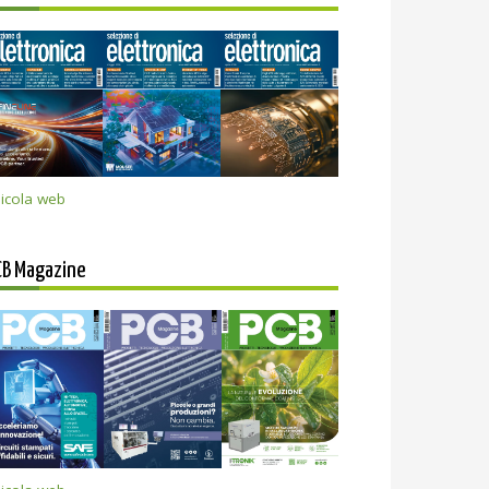
icola web
CB Magazine