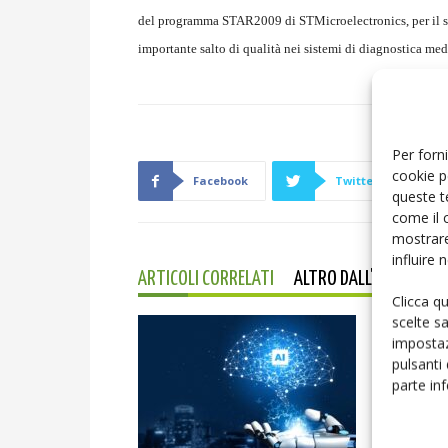
del programma STAR2009 di STMicroelectronics, per il su
importante salto di qualità nei sistemi di diagnostica me
Per forni
cookie p
Facebook
Twitter
queste t
come il 
mostrare
influire
ARTICOLI CORRELATI
ALTRO DALL'AUTORE
Clicca q
scelte s
impostaz
pulsanti
parte in