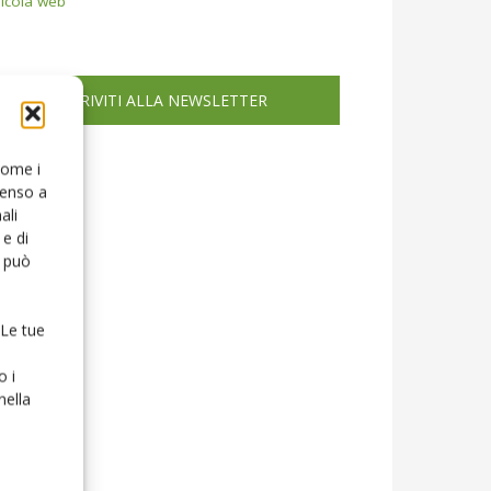
icola web
ISCRIVITI ALLA NEWSLETTER
 come i
senso a
ali
e di
o può
 Le tue
o i
nella