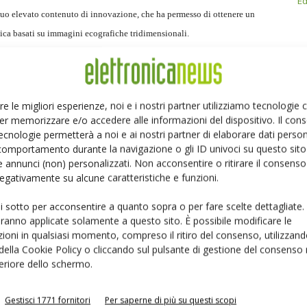
Ed
o elevato contenuto di innovazione, che ha permesso di ottenere un
dica basati su immagini ecografiche tridimensionali.
re le migliori esperienze, noi e i nostri partner utilizziamo tecnologie
er memorizzare e/o accedere alle informazioni del dispositivo. Il con
Linkedin
Pinterest
ecnologie permetterà a noi e ai nostri partner di elaborare dati person
comportamento durante la navigazione o gli ID univoci su questo sito 
 annunci (non) personalizzati. Non acconsentire o ritirare il consens
 negativamente su alcune caratteristiche e funzioni.
ui sotto per acconsentire a quanto sopra o per fare scelte dettagliate.
aranno applicate solamente a questo sito. È possibile modificare le
ioni in qualsiasi momento, compreso il ritiro del consenso, utilizzand
 della Cookie Policy o cliccando sul pulsante di gestione del consenso 
feriore dello schermo.
Gestisci 1771 fornitori
Per saperne di più su questi scopi